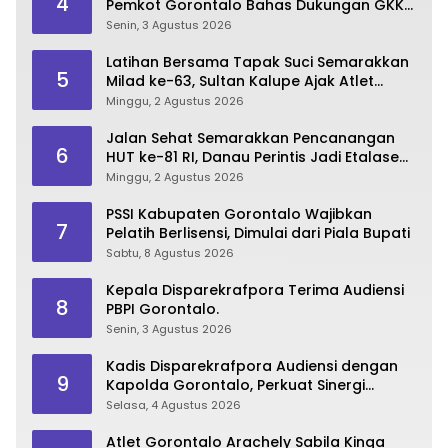
4
Pemkot Gorontalo Bahas Dukungan GKK
2026
Senin, 3 Agustus 2026
Latihan Bersama Tapak Suci Semarakkan
5
Milad ke-63, Sultan Kalupe Ajak Atlet
Lestarikan Budaya Bela Diri
Minggu, 2 Agustus 2026
Jalan Sehat Semarakkan Pencanangan
6
HUT ke-81 RI, Danau Perintis Jadi Etalase
Wisata Gorontalo
Minggu, 2 Agustus 2026
PSSI Kabupaten Gorontalo Wajibkan
7
Pelatih Berlisensi, Dimulai dari Piala Bupati
Sabtu, 8 Agustus 2026
Kepala Disparekrafpora Terima Audiensi
8
PBPI Gorontalo.
Senin, 3 Agustus 2026
Kadis Disparekrafpora Audiensi dengan
9
Kapolda Gorontalo, Perkuat Sinergi
Sukseskan Gorontalo Karnaval Karawo
Selasa, 4 Agustus 2026
2026
Atlet Gorontalo Arachely Sabila Kinga