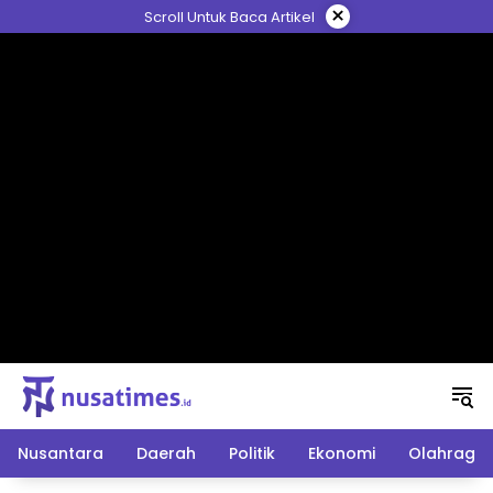
Langsung
×
Scroll Untuk Baca Artikel
ke
konten
Nusantara
Daerah
Politik
Ekonomi
Olahraga