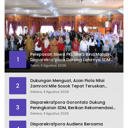
Pelepasan Siswa PKL SMKS Bina Mandiri,
1
Disparekrafpora Dorong Lahirnya SDM
Pariwisata Unggul
Senin, 3 Agustus 2026
Dukungan Menguat, Azan Piola Nilai
2
Zamroni Mile Sosok Tepat Teruskan
Pembangunan Bone Bolango
Selasa, 4 Agustus 2026
Disparekrafpora Gorontalo Dukung
3
Peningkatan SDM, Berikan Rekomendasi
Studi S3 bagi Pegawai
Selasa, 4 Agustus 2026
Disparekrafpora Audiens Bersama