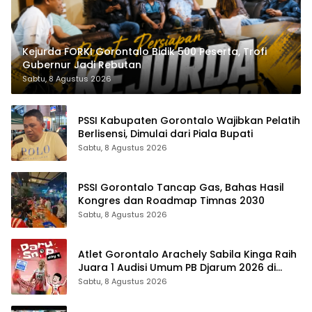
Kejurda FORKI Gorontalo Bidik 500 Peserta, Trofi
Gubernur Jadi Rebutan
Sabtu, 8 Agustus 2026
PSSI Kabupaten Gorontalo Wajibkan Pelatih
Berlisensi, Dimulai dari Piala Bupati
Sabtu, 8 Agustus 2026
PSSI Gorontalo Tancap Gas, Bahas Hasil
Kongres dan Roadmap Timnas 2030
Sabtu, 8 Agustus 2026
Atlet Gorontalo Arachely Sabila Kinga Raih
Juara 1 Audisi Umum PB Djarum 2026 di
Makassar
Sabtu, 8 Agustus 2026