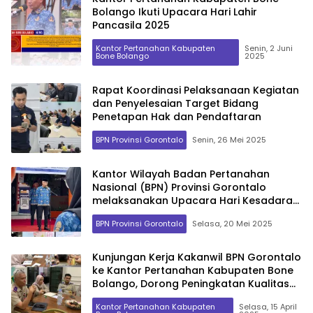
Bolango Ikuti Upacara Hari Lahir
Pancasila 2025
Kantor Pertanahan Kabupaten
Senin, 2 Juni
Bone Bolango
2025
Rapat Koordinasi Pelaksanaan Kegiatan
dan Penyelesaian Target Bidang
Penetapan Hak dan Pendaftaran
BPN Provinsi Gorontalo
Senin, 26 Mei 2025
Kantor Wilayah Badan Pertanahan
Nasional (BPN) Provinsi Gorontalo
melaksanakan Upacara Hari Kesadaran
Nasional
BPN Provinsi Gorontalo
Selasa, 20 Mei 2025
Kunjungan Kerja Kakanwil BPN Gorontalo
ke Kantor Pertanahan Kabupaten Bone
Bolango, Dorong Peningkatan Kualitas
Layanan
Kantor Pertanahan Kabupaten
Selasa, 15 April