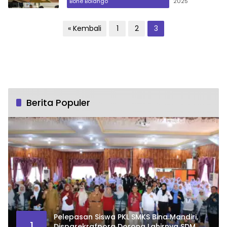
Bone Bolango
2025
Paginasi
« Kembali
1
2
3
pos
Berita Populer
Pelepasan Siswa PKL SMKS Bina Mandiri,
1
Disparekrafpora Dorong Lahirnya SDM