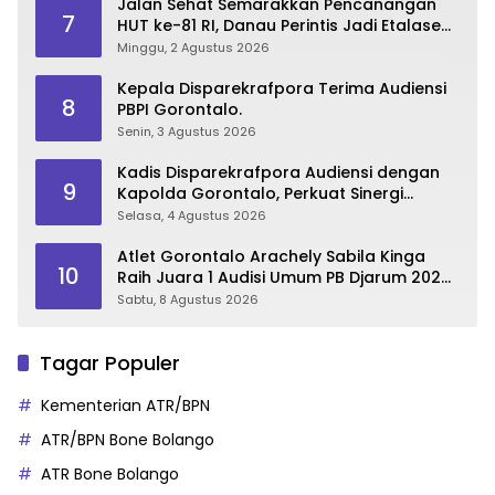
Jalan Sehat Semarakkan Pencanangan
7
HUT ke-81 RI, Danau Perintis Jadi Etalase
Wisata Gorontalo
Minggu, 2 Agustus 2026
Kepala Disparekrafpora Terima Audiensi
8
PBPI Gorontalo.
Senin, 3 Agustus 2026
Kadis Disparekrafpora Audiensi dengan
9
Kapolda Gorontalo, Perkuat Sinergi
Sukseskan Gorontalo Karnaval Karawo
Selasa, 4 Agustus 2026
2026
Atlet Gorontalo Arachely Sabila Kinga
10
Raih Juara 1 Audisi Umum PB Djarum 2026
di Makassar
Sabtu, 8 Agustus 2026
Tagar Populer
Kementerian ATR/BPN
ATR/BPN Bone Bolango
ATR Bone Bolango