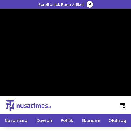
Langsung
×
Scroll Untuk Baca Artikel
ke
konten
Nusantara
Daerah
Politik
Ekonomi
Olahraga