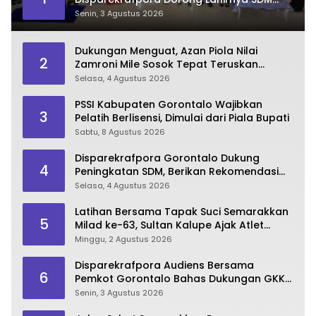
Pariwisata Unggul
Senin, 3 Agustus 2026
Dukungan Menguat, Azan Piola Nilai
2
Zamroni Mile Sosok Tepat Teruskan
Pembangunan Bone Bolango
Selasa, 4 Agustus 2026
PSSI Kabupaten Gorontalo Wajibkan
3
Pelatih Berlisensi, Dimulai dari Piala Bupati
Sabtu, 8 Agustus 2026
Disparekrafpora Gorontalo Dukung
4
Peningkatan SDM, Berikan Rekomendasi
Studi S3 bagi Pegawai
Selasa, 4 Agustus 2026
Latihan Bersama Tapak Suci Semarakkan
5
Milad ke-63, Sultan Kalupe Ajak Atlet
Lestarikan Budaya Bela Diri
Minggu, 2 Agustus 2026
Disparekrafpora Audiens Bersama
6
Pemkot Gorontalo Bahas Dukungan GKK
2026
Senin, 3 Agustus 2026