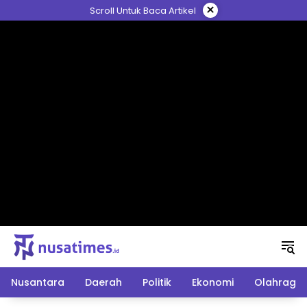
Langsung
×
Scroll Untuk Baca Artikel
ke
konten
Nusantara
Daerah
Politik
Ekonomi
Olahraga