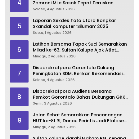
4
Zamroni Mile Sosok Tepat Teruskan
Pembangunan Bone Bolango
Selasa, 4 Agustus 2026
Laporan Sekdes Toto Utara Bongkar
5
Skandal Komputer ‘Siluman’ 2025
Sabtu, 1 Agustus 2026
Latihan Bersama Tapak Suci Semarakkan
6
Milad ke-63, Sultan Kalupe Ajak Atlet
Lestarikan Budaya Bela Diri
Minggu, 2 Agustus 2026
Disparekrafpora Gorontalo Dukung
7
Peningkatan SDM, Berikan Rekomendasi
Studi S3 bagi Pegawai
Selasa, 4 Agustus 2026
Disparekrafpora Audiens Bersama
8
Pemkot Gorontalo Bahas Dukungan GKK
2026
Senin, 3 Agustus 2026
Jalan Sehat Semarakkan Pencanangan
9
HUT ke-81 RI, Danau Perintis Jadi Etalase
Wisata Gorontalo
Minggu, 2 Agustus 2026
Sultan Kalupe Ziarahi Makam RG, Kenang