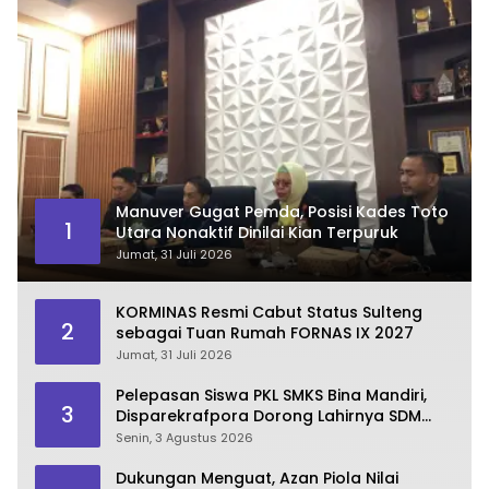
Manuver Gugat Pemda, Posisi Kades Toto
1
Utara Nonaktif Dinilai Kian Terpuruk
Jumat, 31 Juli 2026
KORMINAS Resmi Cabut Status Sulteng
2
sebagai Tuan Rumah FORNAS IX 2027
Jumat, 31 Juli 2026
Pelepasan Siswa PKL SMKS Bina Mandiri,
3
Disparekrafpora Dorong Lahirnya SDM
Pariwisata Unggul
Senin, 3 Agustus 2026
Dukungan Menguat, Azan Piola Nilai