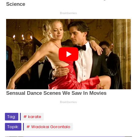
Tag:
karate
Topik:
Wadokai Gorontalo