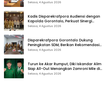
Para Aleg Deprov
Selasa, 4 Agustus 2026
Kadis Disparekrafpora Audiensi dengan
Kapolda Gorontalo, Perkuat Sinergi
Sukseskan Gorontalo Karnaval Karawo
Selasa, 4 Agustus 2026
2026
Disparekrafpora Gorontalo Dukung
Peningkatan SDM, Berikan Rekomendasi
Studi S3 bagi Pegawai
Selasa, 4 Agustus 2026
Turun ke Akar Rumput, Diki Iskandar Alim
Siap All-Out Menangkan Zamroni Mile di
Pilkada Bone Bolango
Selasa, 4 Agustus 2026