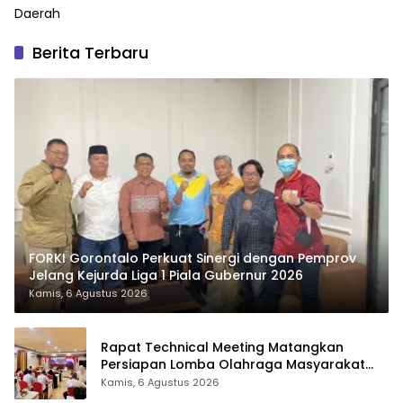
Daerah
Berita Terbaru
FORKI Gorontalo Perkuat Sinergi dengan Pemprov
Jelang Kejurda Liga 1 Piala Gubernur 2026
Kamis, 6 Agustus 2026
Rapat Technical Meeting Matangkan
Persiapan Lomba Olahraga Masyarakat
Tingkat Provinsi Gorontalo
Kamis, 6 Agustus 2026