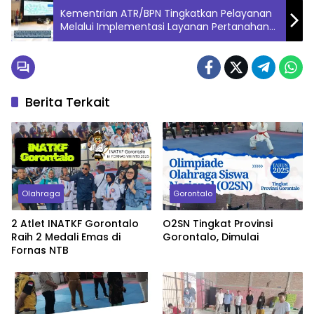
Kementrian ATR/BPN Tingkatkan Pelayanan
Melalui Implementasi Layanan Pertanahan
Elektronik
Berita Terkait
Olahraga
Gorontalo
2 Atlet INATKF Gorontalo
O2SN Tingkat Provinsi
Raih 2 Medali Emas di
Gorontalo, Dimulai
Fornas NTB