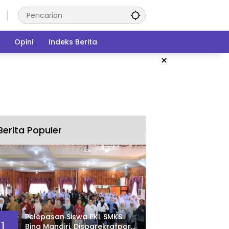
Opini
Indeks Berita
×
Berita Populer
Pelepasan Siswa PKL SMKS
1
Bina Mandiri, Disparekrafpora