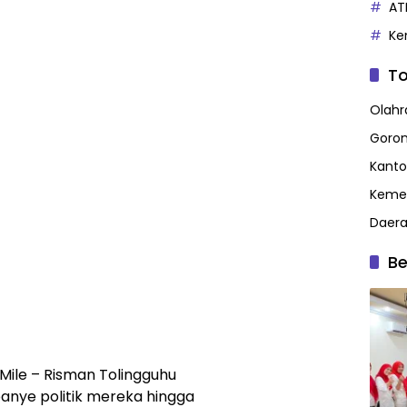
AT
Ke
To
Olahr
Goron
Kanto
Kemen
Daer
Be
 Mile – Risman Tolingguhu
anye politik mereka hingga