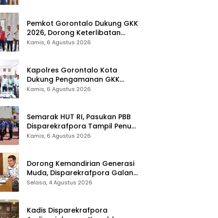
Pemkot Gorontalo Dukung GKK
2026, Dorong Keterlibatan
UMKM dan Ekraf Lokal
Kamis, 6 Agustus 2026
Kapolres Gorontalo Kota
Dukung Pengamanan GKK
2026, Disparekrafpora Perkuat
Kamis, 6 Agustus 2026
Sinergi Lintas Sektor
Semarak HUT RI, Pasukan PBB
Disparekrafpora Tampil Penuh
Semangat
Kamis, 6 Agustus 2026
Dorong Kemandirian Generasi
Muda, Disparekrafpora Galang
Dukungan Penuh Para Aleg
Selasa, 4 Agustus 2026
Deprov
Kadis Disparekrafpora