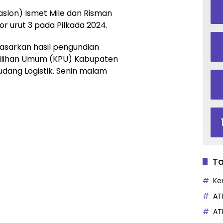
slon) Ismet Mile dan Risman
 urut 3 pada Pilkada 2024.
asarkan hasil pengundian
milihan Umum (KPU) Kabupaten
udang Logistik. Senin malam
Ta
Ke
AT
AT