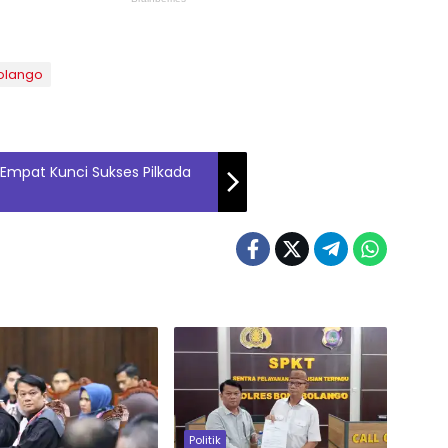
Bolango
Empat Kunci Sukses Pilkada
Politik