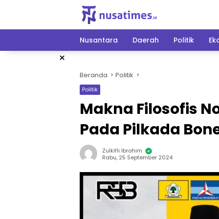
Langsung
ke
konten
Nusantara
Daerah
Politik
Ek
×
Beranda
Politik
Politik
Makna Filosofis No
Pada Pilkada Bon
Zulkifli Ibrahim
Rabu, 25 September 2024