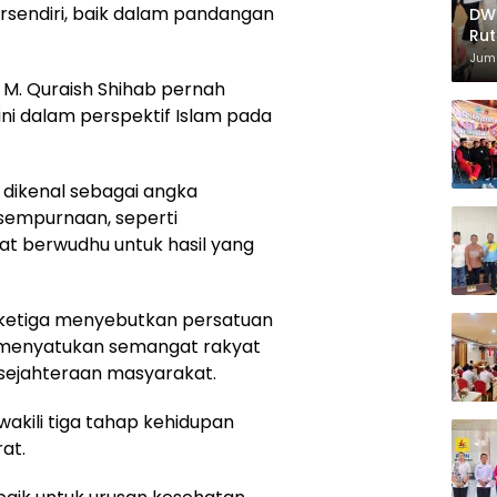
ersendiri, baik dalam pandangan
DWP
Rut
Str
Juma
 M. Quraish Shihab pernah
ni dalam perspektif Islam pada
 dikenal sebagai angka
sempurnaan, seperti
at berwudhu untuk hasil yang
a ketiga menyebutkan persatuan
n menyatukan semangat rakyat
sejahteraan masyarakat.
wakili tiga tahap kehidupan
at.