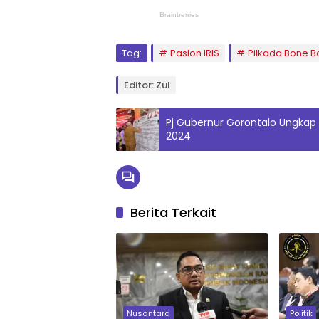
Tag:
Paslon IRIS
Pilkada Bone 
Editor: Zul
Pj Gubernur Gorontalo Ungkap 
2024
Berita Terkait
Nusantara
Politik