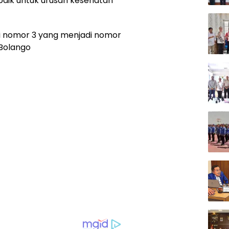
 baik untuk urusan kesehatan
ri nomor 3 yang menjadi nomor
 Bolango