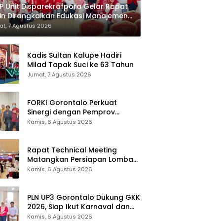
 Unit Disparekrafpora Gelar Rapat
in Dirangkaikan Edukasi Manajemen
es
t, 7 Agustus 2026
Kadis Sultan Kalupe Hadiri
Milad Tapak Suci ke 63 Tahun
Jumat, 7 Agustus 2026
FORKI Gorontalo Perkuat
Sinergi dengan Pemprov
Jelang Kejurda Liga 1 Piala
Kamis, 6 Agustus 2026
Gubernur 2026
Rapat Technical Meeting
Matangkan Persiapan Lomba
Olahraga Masyarakat Tingkat
Kamis, 6 Agustus 2026
Provinsi Gorontalo
PLN UP3 Gorontalo Dukung GKK
2026, Siap Ikut Karnaval dan
Pastikan Ketersediaan Listrik
Kamis, 6 Agustus 2026