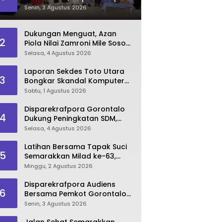
Dorong Lahirnya SDM
Senin, 3 Agustus 2026
Pariwisata Unggul
Dukungan Menguat, Azan
2
Piola Nilai Zamroni Mile Sosok
Tepat Teruskan
Selasa, 4 Agustus 2026
Pembangunan Bone Bolango
Laporan Sekdes Toto Utara
3
Bongkar Skandal Komputer
‘Siluman’ 2025
Sabtu, 1 Agustus 2026
Disparekrafpora Gorontalo
4
Dukung Peningkatan SDM,
Berikan Rekomendasi Studi S3
Selasa, 4 Agustus 2026
bagi Pegawai
Latihan Bersama Tapak Suci
5
Semarakkan Milad ke-63,
Sultan Kalupe Ajak Atlet
Minggu, 2 Agustus 2026
Lestarikan Budaya Bela Diri
Disparekrafpora Audiens
6
Bersama Pemkot Gorontalo
Bahas Dukungan GKK 2026
Senin, 3 Agustus 2026
Jalan Sehat Semarakkan