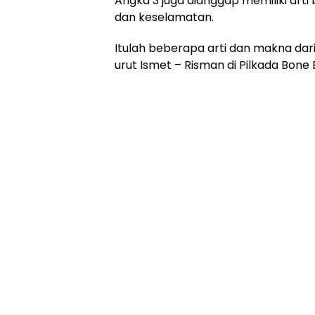
Angka 3 juga dianggap memiliki arti
dan keselamatan.
Itulah beberapa arti dan makna da
urut Ismet – Risman di Pilkada Bone