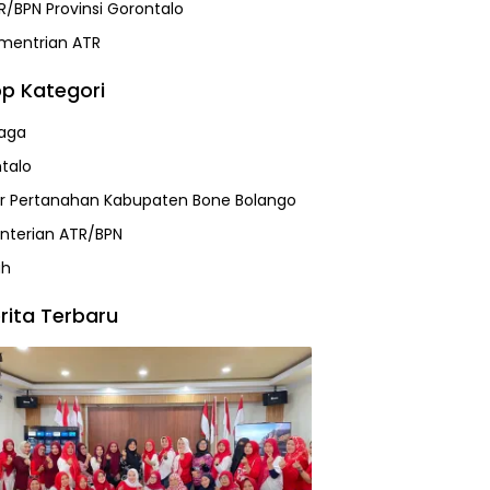
R/BPN Provinsi Gorontalo
mentrian ATR
p Kategori
aga
talo
r Pertanahan Kabupaten Bone Bolango
terian ATR/BPN
ah
rita Terbaru