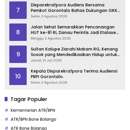
Disparekrafpora Audiens Bersama
7
Pemkot Gorontalo Bahas Dukungan GKK
2026
Senin, 3 Agustus 2026
Jalan Sehat Semarakkan Pencanangan
8
HUT ke-81 RI, Danau Perintis Jadi Etalase
Wisata Gorontalo
Minggu, 2 Agustus 2026
Sultan Kalupe Ziarahi Makam RG, Kenang
9
Sosok yang Mendedikasikan Hidup untuk
Gorontalo
Jumat, 31 Juli 2026
Kepala Disparekrafpora Terima Audiensi
10
PBPI Gorontalo.
Senin, 3 Agustus 2026
Tagar Populer
Kementerian ATR/BPN
ATR/BPN Bone Bolango
ATR Bone Bolango