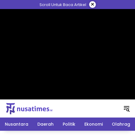
Langsung
×
Scroll Untuk Baca Artikel
ke
konten
Nusantara
Daerah
Politik
Ekonomi
Olahraga