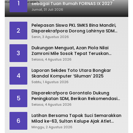
1
sebagai Tuan Rumah FORNAS IX 2027
Jumat, 31 Juli 2026
Pelepasan Siswa PKL SMKS Bina Mandiri,
2
Disparekrafpora Dorong Lahirnya SDM
Pariwisata Unggul
Senin, 3 Agustus 2026
Dukungan Menguat, Azan Piola Nilai
3
Zamroni Mile Sosok Tepat Teruskan
Pembangunan Bone Bolango
Selasa, 4 Agustus 2026
Laporan Sekdes Toto Utara Bongkar
4
Skandal Komputer ‘Siluman’ 2025
Sabtu, 1 Agustus 2026
Disparekrafpora Gorontalo Dukung
5
Peningkatan SDM, Berikan Rekomendasi
Studi S3 bagi Pegawai
Selasa, 4 Agustus 2026
Latihan Bersama Tapak Suci Semarakkan
6
Milad ke-63, Sultan Kalupe Ajak Atlet
Lestarikan Budaya Bela Diri
Minggu, 2 Agustus 2026