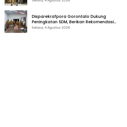
Selasa, 4 Agustus 2026
2026
Disparekrafpora Gorontalo Dukung
Peningkatan SDM, Berikan Rekomendasi
Studi S3 bagi Pegawai
Selasa, 4 Agustus 2026