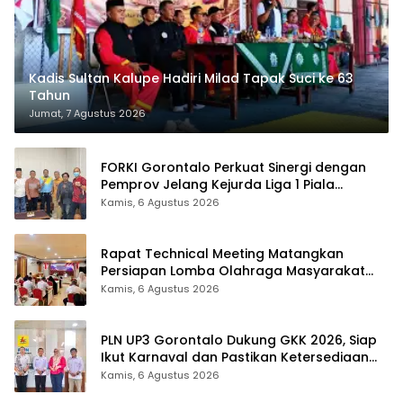
Kadis Sultan Kalupe Hadiri Milad Tapak Suci ke 63
Tahun
Jumat, 7 Agustus 2026
FORKI Gorontalo Perkuat Sinergi dengan
Pemprov Jelang Kejurda Liga 1 Piala
Gubernur 2026
Kamis, 6 Agustus 2026
Rapat Technical Meeting Matangkan
Persiapan Lomba Olahraga Masyarakat
Tingkat Provinsi Gorontalo
Kamis, 6 Agustus 2026
PLN UP3 Gorontalo Dukung GKK 2026, Siap
Ikut Karnaval dan Pastikan Ketersediaan
Listrik
Kamis, 6 Agustus 2026