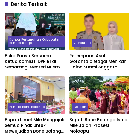
Berita Terkait
Kantor Pertanahan Kabupaten
Bone Bolango
Gorontalo
Buka Puasa Bersama
Perempuan Asal
Ketua Komisi II DPR RI di
Gorontalo Gagal Menikah,
Semarang, Menteri Nusron
Calon Suami Anggota
Ingatkan Prinsip Keadilan
Polisi Tak Datang Pada
bagi Seorang Pimpinan
Akad Nikah
Pemda Bone Bolango
Daerah
Bupati Ismet Mile Mengajak
Bupati Bone Bolango Ismet
Semua Pihak untuk
Mile Jalani Prosesi
Mewujudkan Bone Bolango
Moloopu