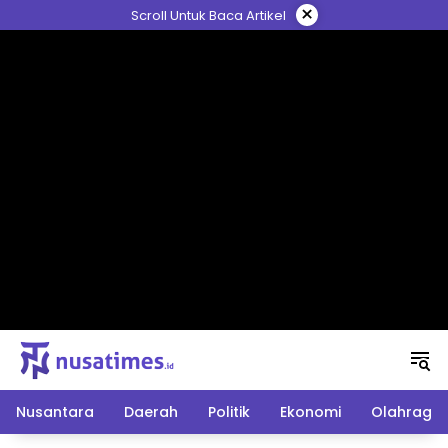
Langsung
×
Scroll Untuk Baca Artikel
ke
konten
Nusantara
Daerah
Politik
Ekonomi
Olahraga