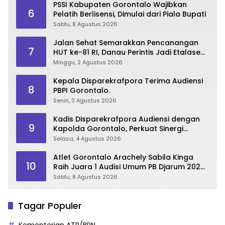
PSSI Kabupaten Gorontalo Wajibkan
6
Pelatih Berlisensi, Dimulai dari Piala Bupati
Sabtu, 8 Agustus 2026
Jalan Sehat Semarakkan Pencanangan
7
HUT ke-81 RI, Danau Perintis Jadi Etalase
Wisata Gorontalo
Minggu, 2 Agustus 2026
Kepala Disparekrafpora Terima Audiensi
8
PBPI Gorontalo.
Senin, 3 Agustus 2026
Kadis Disparekrafpora Audiensi dengan
9
Kapolda Gorontalo, Perkuat Sinergi
Sukseskan Gorontalo Karnaval Karawo
Selasa, 4 Agustus 2026
2026
Atlet Gorontalo Arachely Sabila Kinga
10
Raih Juara 1 Audisi Umum PB Djarum 2026
di Makassar
Sabtu, 8 Agustus 2026
Tagar Populer