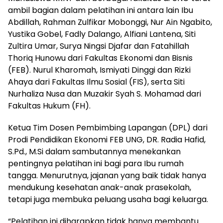
ambil bagian dalam pelatihan ini antara lain Ibu
Abdillah, Rahman Zulfikar Mobonggi, Nur Ain Ngabito,
Yustika Gobel, Fadly Dalango, Alfiani Lantena, Siti
Zultira Umar, Surya Ningsi Djafar dan Fatahillah
Thoriq Hunowu dari Fakultas Ekonomi dan Bisnis
(FEB). Nurul Kharomah, Ismiyati Dinggi dan Rizki
Ahaya dari Fakultas Ilmu Sosial (FIS), serta Siti
Nurhaliza Nusa dan Muzakir Syah S. Mohamad dari
Fakultas Hukum (FH).
Ketua Tim Dosen Pembimbing Lapangan (DPL) dari
Prodi Pendidikan Ekonomi FEB UNG, DR. Radia Hafid,
S.Pd., M.Si dalam sambutannya menekankan
pentingnya pelatihan ini bagi para Ibu rumah
tangga. Menurutnya, jajanan yang baik tidak hanya
mendukung kesehatan anak-anak prasekolah,
tetapi juga membuka peluang usaha bagi keluarga.
“Pelatihan ini diharapkan tidak hanya membantu