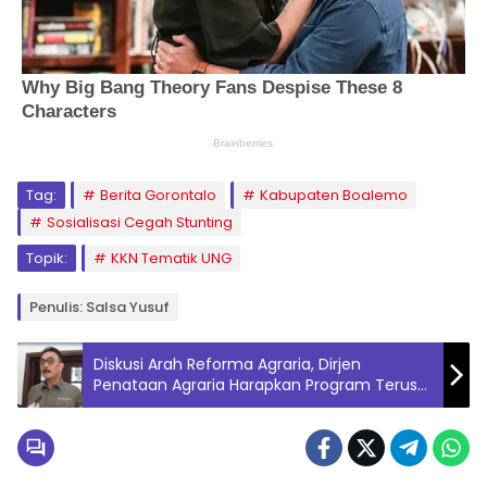
Tag:
Berita Gorontalo
Kabupaten Boalemo
Sosialisasi Cegah Stunting
Topik:
KKN Tematik UNG
Penulis: Salsa Yusuf
Diskusi Arah Reforma Agraria, Dirjen
Penataan Agraria Harapkan Program Terus
Berlanjut