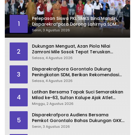
Pelepasan Siswa PKL SMKS Bina Mandiri,
1
Disparekrafpora Dorong Lahirnya SDM
Pariwisata Unggul
Senin, 3 Agustus 2026
Dukungan Menguat, Azan Piola Nilai
2
Zamroni Mile Sosok Tepat Teruskan
Pembangunan Bone Bolango
Selasa, 4 Agustus 2026
Disparekrafpora Gorontalo Dukung
3
Peningkatan SDM, Berikan Rekomendasi
Studi S3 bagi Pegawai
Selasa, 4 Agustus 2026
Latihan Bersama Tapak Suci Semarakkan
4
Milad ke-63, Sultan Kalupe Ajak Atlet
Lestarikan Budaya Bela Diri
Minggu, 2 Agustus 2026
Disparekrafpora Audiens Bersama
5
Pemkot Gorontalo Bahas Dukungan GKK
2026
Senin, 3 Agustus 2026