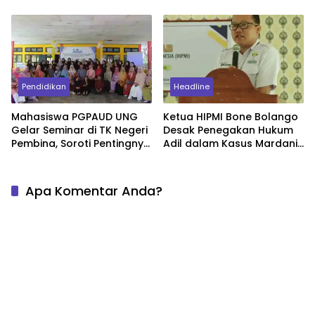
Maju dan Sejahtera.
Pendidikan
Headline
Mahasiswa PGPAUD UNG
Ketua HIPMI Bone Bolango
Gelar Seminar di TK Negeri
Desak Penegakan Hukum
Pembina, Soroti Pentingnya
Adil dalam Kasus Mardani
Nilai Kehidupan bagi Anak
Maming
Apa Komentar Anda?