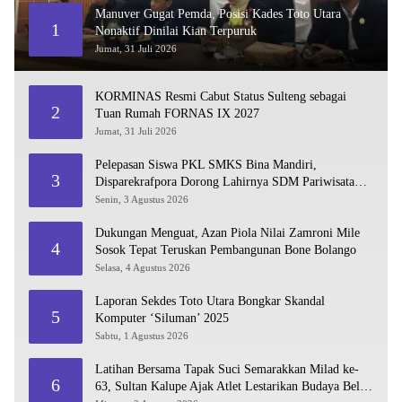
Manuver Gugat Pemda, Posisi Kades Toto Utara
1
Nonaktif Dinilai Kian Terpuruk
Jumat, 31 Juli 2026
KORMINAS Resmi Cabut Status Sulteng sebagai
2
Tuan Rumah FORNAS IX 2027
Jumat, 31 Juli 2026
Pelepasan Siswa PKL SMKS Bina Mandiri,
3
Disparekrafpora Dorong Lahirnya SDM Pariwisata
Unggul
Senin, 3 Agustus 2026
Dukungan Menguat, Azan Piola Nilai Zamroni Mile
4
Sosok Tepat Teruskan Pembangunan Bone Bolango
Selasa, 4 Agustus 2026
Laporan Sekdes Toto Utara Bongkar Skandal
5
Komputer ‘Siluman’ 2025
Sabtu, 1 Agustus 2026
Latihan Bersama Tapak Suci Semarakkan Milad ke-
6
63, Sultan Kalupe Ajak Atlet Lestarikan Budaya Bela