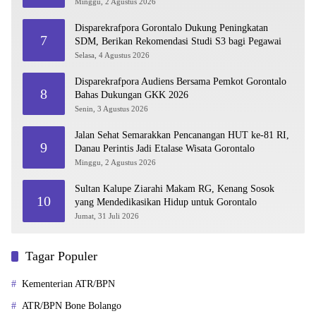
Diri
Minggu, 2 Agustus 2026
Disparekrafpora Gorontalo Dukung Peningkatan
7
SDM, Berikan Rekomendasi Studi S3 bagi Pegawai
Selasa, 4 Agustus 2026
Disparekrafpora Audiens Bersama Pemkot Gorontalo
8
Bahas Dukungan GKK 2026
Senin, 3 Agustus 2026
Jalan Sehat Semarakkan Pencanangan HUT ke-81 RI,
9
Danau Perintis Jadi Etalase Wisata Gorontalo
Minggu, 2 Agustus 2026
Sultan Kalupe Ziarahi Makam RG, Kenang Sosok
10
yang Mendedikasikan Hidup untuk Gorontalo
Jumat, 31 Juli 2026
Tagar Populer
Kementerian ATR/BPN
ATR/BPN Bone Bolango