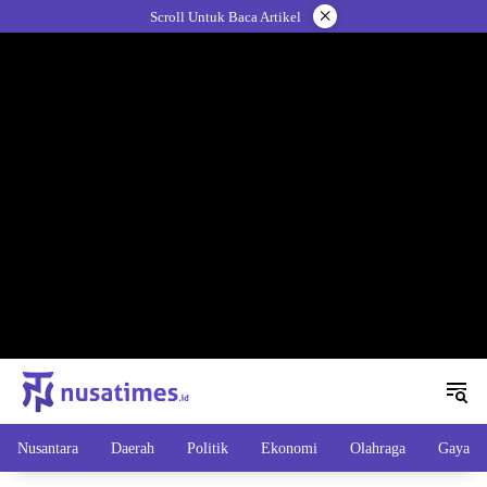
Langsung
×
Scroll Untuk Baca Artikel
ke
konten
Nusantara
Daerah
Politik
Ekonomi
Olahraga
Gaya H