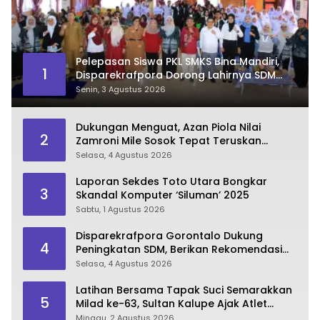
Pelepasan Siswa PKL SMKS Bina Mandiri,
1
Disparekrafpora Dorong Lahirnya SDM
Pariwisata Unggul
Senin, 3 Agustus 2026
Dukungan Menguat, Azan Piola Nilai
2
Zamroni Mile Sosok Tepat Teruskan
Pembangunan Bone Bolango
Selasa, 4 Agustus 2026
Laporan Sekdes Toto Utara Bongkar
3
Skandal Komputer ‘Siluman’ 2025
Sabtu, 1 Agustus 2026
Disparekrafpora Gorontalo Dukung
4
Peningkatan SDM, Berikan Rekomendasi
Studi S3 bagi Pegawai
Selasa, 4 Agustus 2026
Latihan Bersama Tapak Suci Semarakkan
5
Milad ke-63, Sultan Kalupe Ajak Atlet
Lestarikan Budaya Bela Diri
Minggu, 2 Agustus 2026