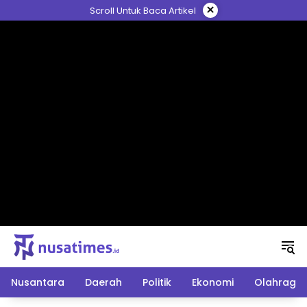
Langsung
×
Scroll Untuk Baca Artikel
ke
konten
Nusantara
Daerah
Politik
Ekonomi
Olahraga