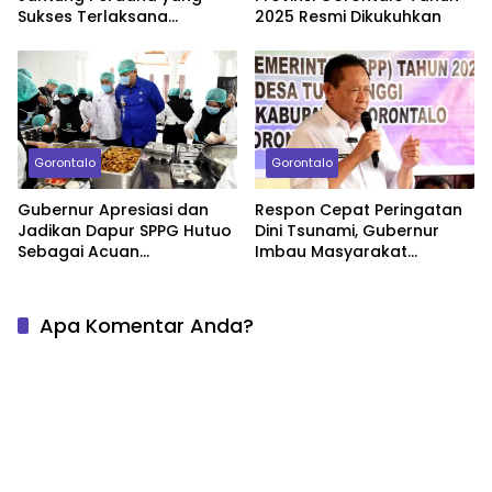
Sukses Terlaksana
2025 Resmi Dikukuhkan
Sebagai Hadiah Spesial
HUT Gorontalo
Gorontalo
Gorontalo
Gubernur Apresiasi dan
Respon Cepat Peringatan
Jadikan Dapur SPPG Hutuo
Dini Tsunami, Gubernur
Sebagai Acuan
Imbau Masyarakat
Pengelolaan Program MBG
Waspada Tanpa Panik
Apa Komentar Anda?