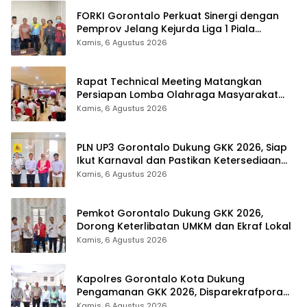
FORKI Gorontalo Perkuat Sinergi dengan
Pemprov Jelang Kejurda Liga 1 Piala
Gubernur 2026
Kamis, 6 Agustus 2026
Rapat Technical Meeting Matangkan
Persiapan Lomba Olahraga Masyarakat
Tingkat Provinsi Gorontalo
Kamis, 6 Agustus 2026
PLN UP3 Gorontalo Dukung GKK 2026, Siap
Ikut Karnaval dan Pastikan Ketersediaan
Listrik
Kamis, 6 Agustus 2026
Pemkot Gorontalo Dukung GKK 2026,
Dorong Keterlibatan UMKM dan Ekraf Lokal
Kamis, 6 Agustus 2026
Kapolres Gorontalo Kota Dukung
Pengamanan GKK 2026, Disparekrafpora
Perkuat Sinergi Lintas Sektor
Kamis, 6 Agustus 2026