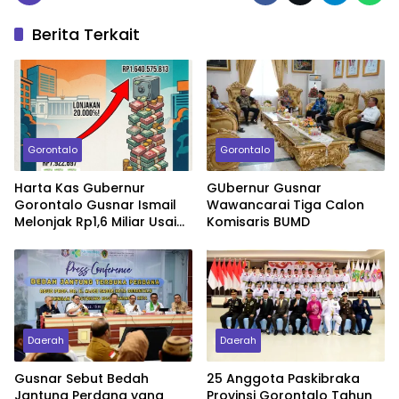
Berita Terkait
Gorontalo
Gorontalo
Harta Kas Gubernur
GUbernur Gusnar
Gorontalo Gusnar Ismail
Wawancarai Tiga Calon
Melonjak Rp1,6 Miliar Usai
Komisaris BUMD
Pelantikan
Daerah
Daerah
Gusnar Sebut Bedah
25 Anggota Paskibraka
Jantung Perdana yang
Provinsi Gorontalo Tahun