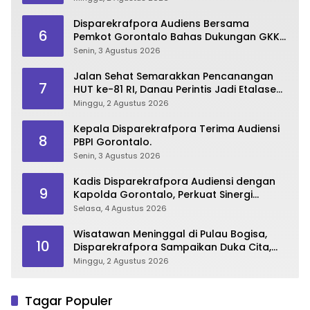
Disparekrafpora Audiens Bersama
6
Pemkot Gorontalo Bahas Dukungan GKK
2026
Senin, 3 Agustus 2026
Jalan Sehat Semarakkan Pencanangan
7
HUT ke-81 RI, Danau Perintis Jadi Etalase
Wisata Gorontalo
Minggu, 2 Agustus 2026
Kepala Disparekrafpora Terima Audiensi
8
PBPI Gorontalo.
Senin, 3 Agustus 2026
Kadis Disparekrafpora Audiensi dengan
9
Kapolda Gorontalo, Perkuat Sinergi
Sukseskan Gorontalo Karnaval Karawo
Selasa, 4 Agustus 2026
2026
Wisatawan Meninggal di Pulau Bogisa,
10
Disparekrafpora Sampaikan Duka Cita,
Imbau Utamakan Keselamatan
Minggu, 2 Agustus 2026
Tagar Populer