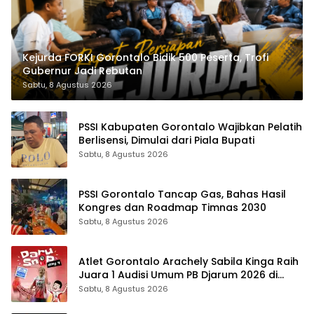
Kejurda FORKI Gorontalo Bidik 500 Peserta, Trofi
Gubernur Jadi Rebutan
Sabtu, 8 Agustus 2026
PSSI Kabupaten Gorontalo Wajibkan Pelatih
Berlisensi, Dimulai dari Piala Bupati
Sabtu, 8 Agustus 2026
PSSI Gorontalo Tancap Gas, Bahas Hasil
Kongres dan Roadmap Timnas 2030
Sabtu, 8 Agustus 2026
Atlet Gorontalo Arachely Sabila Kinga Raih
Juara 1 Audisi Umum PB Djarum 2026 di
Makassar
Sabtu, 8 Agustus 2026