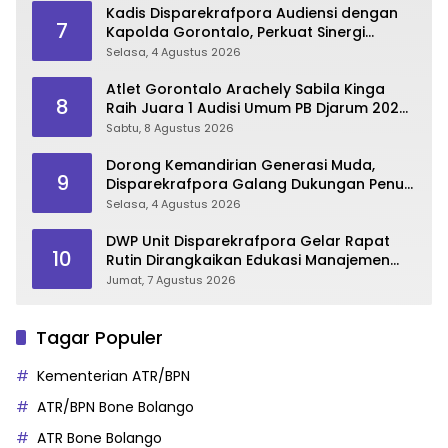
Kadis Disparekrafpora Audiensi dengan
7
Kapolda Gorontalo, Perkuat Sinergi
Sukseskan Gorontalo Karnaval Karawo
Selasa, 4 Agustus 2026
2026
Atlet Gorontalo Arachely Sabila Kinga
8
Raih Juara 1 Audisi Umum PB Djarum 2026
di Makassar
Sabtu, 8 Agustus 2026
Dorong Kemandirian Generasi Muda,
9
Disparekrafpora Galang Dukungan Penuh
Para Aleg Deprov
Selasa, 4 Agustus 2026
DWP Unit Disparekrafpora Gelar Rapat
10
Rutin Dirangkaikan Edukasi Manajemen
Stres
Jumat, 7 Agustus 2026
Tagar Populer
Kementerian ATR/BPN
ATR/BPN Bone Bolango
ATR Bone Bolango