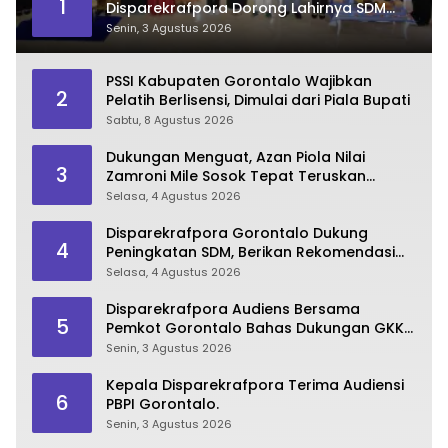
1
Disparekrafpora Dorong Lahirnya SDM
Pariwisata Unggul
Senin, 3 Agustus 2026
PSSI Kabupaten Gorontalo Wajibkan
2
Pelatih Berlisensi, Dimulai dari Piala Bupati
Sabtu, 8 Agustus 2026
Dukungan Menguat, Azan Piola Nilai
3
Zamroni Mile Sosok Tepat Teruskan
Pembangunan Bone Bolango
Selasa, 4 Agustus 2026
Disparekrafpora Gorontalo Dukung
4
Peningkatan SDM, Berikan Rekomendasi
Studi S3 bagi Pegawai
Selasa, 4 Agustus 2026
Disparekrafpora Audiens Bersama
5
Pemkot Gorontalo Bahas Dukungan GKK
2026
Senin, 3 Agustus 2026
Kepala Disparekrafpora Terima Audiensi
6
PBPI Gorontalo.
Senin, 3 Agustus 2026