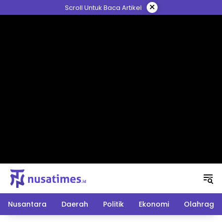
Langsung
×
Scroll Untuk Baca Artikel
ke
konten
Nusantara
Daerah
Politik
Ekonomi
Olahraga