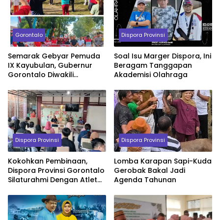
Gorontalo
Dispora Provinsi
Semarak Gebyar Pemuda
Soal Isu Marger Dispora, Ini
IX Kayubulan, Gubernur
Beragam Tanggapan
Gorontalo Diwakili
Akademisi Olahraga
Kadispora Sapa
Masyarakat
Dispora Provinsi
Dispora Provinsi
Kokohkan Pembinaan,
Lomba Karapan Sapi-Kuda
Dispora Provinsi Gorontalo
Gerobak Bakal Jadi
Silaturahmi Dengan Atlet
Agenda Tahunan
dan Orang Tua