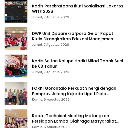
Kadis Parekrafpora Ikuti Sosialisasi Jakarta
WITF 2026
Jumat, 7 Agustus 2026
DWP Unit Disparekrafpora Gelar Rapat
Rutin Dirangkaikan Edukasi Manajemen
Stres
Jumat, 7 Agustus 2026
Kadis Sultan Kalupe Hadiri Milad Tapak Suci
ke 63 Tahun
Jumat, 7 Agustus 2026
FORKI Gorontalo Perkuat Sinergi dengan
Pemprov Jelang Kejurda Liga 1 Piala
Gubernur 2026
Kamis, 6 Agustus 2026
Rapat Technical Meeting Matangkan
Persiapan Lomba Olahraga Masyarakat
Tingkat Provinsi Gorontalo
Kamis, 6 Agustus 2026