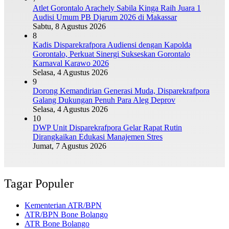
Atlet Gorontalo Arachely Sabila Kinga Raih Juara 1
Audisi Umum PB Djarum 2026 di Makassar
Sabtu, 8 Agustus 2026
8
Kadis Disparekrafpora Audiensi dengan Kapolda
Gorontalo, Perkuat Sinergi Sukseskan Gorontalo
Karnaval Karawo 2026
Selasa, 4 Agustus 2026
9
Dorong Kemandirian Generasi Muda, Disparekrafpora
Galang Dukungan Penuh Para Aleg Deprov
Selasa, 4 Agustus 2026
10
DWP Unit Disparekrafpora Gelar Rapat Rutin
Dirangkaikan Edukasi Manajemen Stres
Jumat, 7 Agustus 2026
Tagar Populer
Kementerian ATR/BPN
ATR/BPN Bone Bolango
ATR Bone Bolango