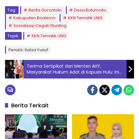
Tag:
Berita Gorontalo
Desa Botumoito
Kabupaten Boalemo
KKN Tematik UNG
Sosialisasi Cegah Stunting
Topik:
KKN Tematik UNG
Penulis: Salsa Yusuf
Terima Sertipikat dari Menteri AHY,
Masyarakat Hukum Adat di Kapuas Hulu: Ini
Penting bagi Keberlangsungan Kami
Berita Terkait