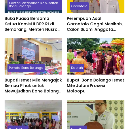
Kantor Pertanahan Kabupaten
Bone Bolango
Gorontalo
Buka Puasa Bersama
Perempuan Asal
Ketua Komisi II DPR RI di
Gorontalo Gagal Menikah,
Semarang, Menteri Nusron
Calon Suami Anggota
Ingatkan Prinsip Keadilan
Polisi Tak Datang Pada
bagi Seorang Pimpinan
Akad Nikah
Pemda Bone Bolango
Daerah
Bupati Ismet Mile Mengajak
Bupati Bone Bolango Ismet
Semua Pihak untuk
Mile Jalani Prosesi
Mewujudkan Bone Bolango
Moloopu
Maju dan Sejahtera.