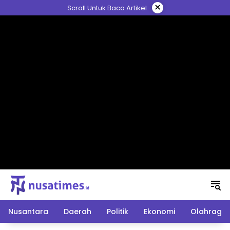
Langsung
×
Scroll Untuk Baca Artikel
ke
konten
Nusantara
Daerah
Politik
Ekonomi
Olahraga