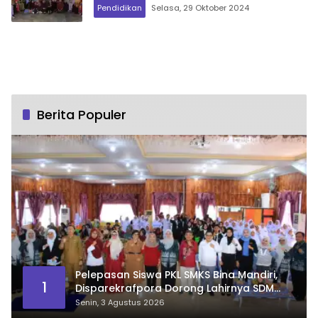
Pendidikan
Selasa, 29 Oktober 2024
Berita Populer
Pelepasan Siswa PKL SMKS Bina Mandiri,
1
Disparekrafpora Dorong Lahirnya SDM
Pariwisata Unggul
Senin, 3 Agustus 2026