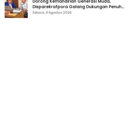
Dorong Kemandirian Generasi Muda,
Disparekrafpora Galang Dukungan Penuh
Para Aleg Deprov
Selasa, 4 Agustus 2026