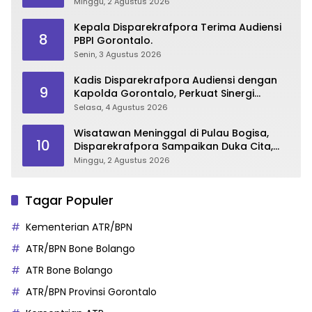
Wisata Gorontalo
Minggu, 2 Agustus 2026
Kepala Disparekrafpora Terima Audiensi
8
PBPI Gorontalo.
Senin, 3 Agustus 2026
Kadis Disparekrafpora Audiensi dengan
9
Kapolda Gorontalo, Perkuat Sinergi
Sukseskan Gorontalo Karnaval Karawo
Selasa, 4 Agustus 2026
2026
Wisatawan Meninggal di Pulau Bogisa,
10
Disparekrafpora Sampaikan Duka Cita,
Imbau Utamakan Keselamatan
Minggu, 2 Agustus 2026
Tagar Populer
Kementerian ATR/BPN
ATR/BPN Bone Bolango
ATR Bone Bolango
ATR/BPN Provinsi Gorontalo