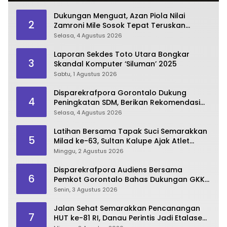
Dukungan Menguat, Azan Piola Nilai
2
Zamroni Mile Sosok Tepat Teruskan
Pembangunan Bone Bolango
Selasa, 4 Agustus 2026
Laporan Sekdes Toto Utara Bongkar
3
Skandal Komputer ‘Siluman’ 2025
Sabtu, 1 Agustus 2026
Disparekrafpora Gorontalo Dukung
4
Peningkatan SDM, Berikan Rekomendasi
Studi S3 bagi Pegawai
Selasa, 4 Agustus 2026
Latihan Bersama Tapak Suci Semarakkan
5
Milad ke-63, Sultan Kalupe Ajak Atlet
Lestarikan Budaya Bela Diri
Minggu, 2 Agustus 2026
Disparekrafpora Audiens Bersama
6
Pemkot Gorontalo Bahas Dukungan GKK
2026
Senin, 3 Agustus 2026
Jalan Sehat Semarakkan Pencanangan
7
HUT ke-81 RI, Danau Perintis Jadi Etalase