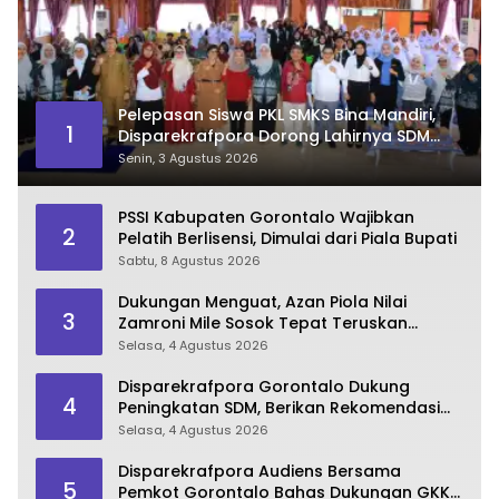
Pelepasan Siswa PKL SMKS Bina Mandiri,
1
Disparekrafpora Dorong Lahirnya SDM
Pariwisata Unggul
Senin, 3 Agustus 2026
PSSI Kabupaten Gorontalo Wajibkan
2
Pelatih Berlisensi, Dimulai dari Piala Bupati
Sabtu, 8 Agustus 2026
Dukungan Menguat, Azan Piola Nilai
3
Zamroni Mile Sosok Tepat Teruskan
Pembangunan Bone Bolango
Selasa, 4 Agustus 2026
Disparekrafpora Gorontalo Dukung
4
Peningkatan SDM, Berikan Rekomendasi
Studi S3 bagi Pegawai
Selasa, 4 Agustus 2026
Disparekrafpora Audiens Bersama
5
Pemkot Gorontalo Bahas Dukungan GKK