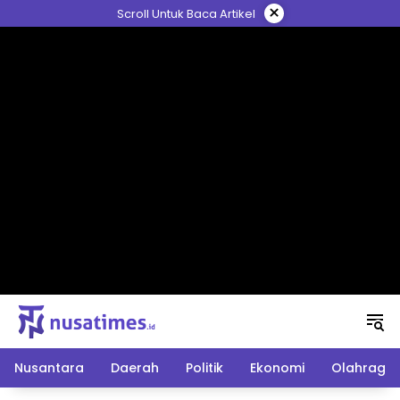
Langsung
×
Scroll Untuk Baca Artikel
ke
konten
Nusantara
Daerah
Politik
Ekonomi
Olahraga