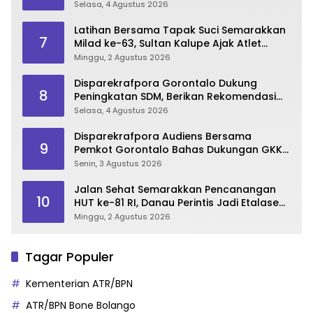
Pembangunan Bone Bolango
Selasa, 4 Agustus 2026
Latihan Bersama Tapak Suci Semarakkan
7
Milad ke-63, Sultan Kalupe Ajak Atlet
Lestarikan Budaya Bela Diri
Minggu, 2 Agustus 2026
Disparekrafpora Gorontalo Dukung
8
Peningkatan SDM, Berikan Rekomendasi
Studi S3 bagi Pegawai
Selasa, 4 Agustus 2026
Disparekrafpora Audiens Bersama
9
Pemkot Gorontalo Bahas Dukungan GKK
2026
Senin, 3 Agustus 2026
Jalan Sehat Semarakkan Pencanangan
10
HUT ke-81 RI, Danau Perintis Jadi Etalase
Wisata Gorontalo
Minggu, 2 Agustus 2026
Tagar Populer
Kementerian ATR/BPN
ATR/BPN Bone Bolango