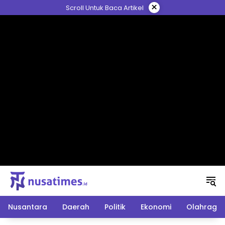
Langsung
×
Scroll Untuk Baca Artikel
ke
konten
Nusantara
Daerah
Politik
Ekonomi
Olahraga