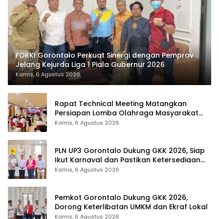
FORKI Gorontalo Perkuat Sinergi dengan Pemprov
Jelang Kejurda Liga 1 Piala Gubernur 2026
Kamis, 6 Agustus 2026
Rapat Technical Meeting Matangkan
Persiapan Lomba Olahraga Masyarakat
Tingkat Provinsi Gorontalo
Kamis, 6 Agustus 2026
PLN UP3 Gorontalo Dukung GKK 2026, Siap
Ikut Karnaval dan Pastikan Ketersediaan
Listrik
Kamis, 6 Agustus 2026
Pemkot Gorontalo Dukung GKK 2026,
Dorong Keterlibatan UMKM dan Ekraf Lokal
Kamis, 6 Agustus 2026