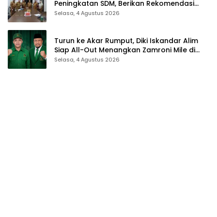
Peningkatan SDM, Berikan Rekomendasi
Studi S3 bagi Pegawai
Selasa, 4 Agustus 2026
Turun ke Akar Rumput, Diki Iskandar Alim
Siap All-Out Menangkan Zamroni Mile di
Pilkada Bone Bolango
Selasa, 4 Agustus 2026