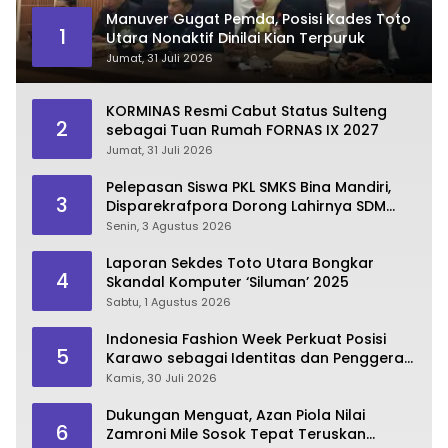
Manuver Gugat Pemda, Posisi Kades Toto
1
Utara Nonaktif Dinilai Kian Terpuruk
Jumat, 31 Juli 2026
KORMINAS Resmi Cabut Status Sulteng
2
sebagai Tuan Rumah FORNAS IX 2027
Jumat, 31 Juli 2026
Pelepasan Siswa PKL SMKS Bina Mandiri,
3
Disparekrafpora Dorong Lahirnya SDM
Pariwisata Unggul
Senin, 3 Agustus 2026
Laporan Sekdes Toto Utara Bongkar
4
Skandal Komputer ‘Siluman’ 2025
Sabtu, 1 Agustus 2026
Indonesia Fashion Week Perkuat Posisi
5
Karawo sebagai Identitas dan Penggerak
Ekonomi Kreatif Gorontalo
Kamis, 30 Juli 2026
Dukungan Menguat, Azan Piola Nilai
6
Zamroni Mile Sosok Tepat Teruskan