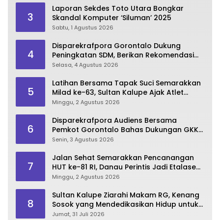
Laporan Sekdes Toto Utara Bongkar
3
Skandal Komputer ‘Siluman’ 2025
Sabtu, 1 Agustus 2026
Disparekrafpora Gorontalo Dukung
4
Peningkatan SDM, Berikan Rekomendasi
Studi S3 bagi Pegawai
Selasa, 4 Agustus 2026
Latihan Bersama Tapak Suci Semarakkan
5
Milad ke-63, Sultan Kalupe Ajak Atlet
Lestarikan Budaya Bela Diri
Minggu, 2 Agustus 2026
Disparekrafpora Audiens Bersama
6
Pemkot Gorontalo Bahas Dukungan GKK
2026
Senin, 3 Agustus 2026
Jalan Sehat Semarakkan Pencanangan
7
HUT ke-81 RI, Danau Perintis Jadi Etalase
Wisata Gorontalo
Minggu, 2 Agustus 2026
Sultan Kalupe Ziarahi Makam RG, Kenang
8
Sosok yang Mendedikasikan Hidup untuk
Gorontalo
Jumat, 31 Juli 2026