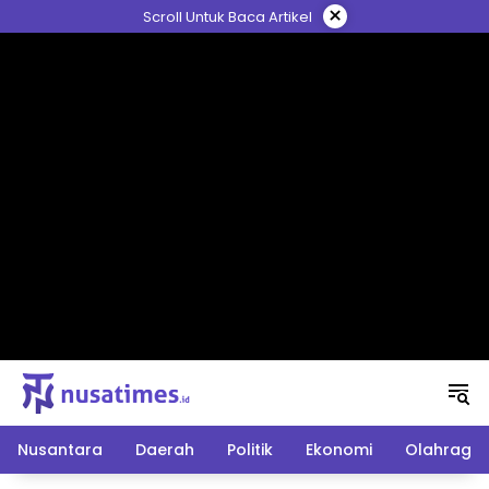
Langsung
×
Scroll Untuk Baca Artikel
ke
konten
Nusantara
Daerah
Politik
Ekonomi
Olahraga