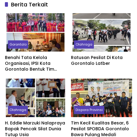
Berita Terkait
Gorontalo
Olahraga
Benahi Tata Kelola
Ratusan Pesilat Di Kota
Organisasi, IPSI Kota
Gorontalo Latber
Gorontalo Bentuk Tim
Validasi
Olahraga
Dispora Provinsi
H. Eddie Marzuki Nalapraya
Tim Kecil Kualitas Besar, 6
Bapak Pencak Silat Dunia
Pesilat SPOBDA Gorontalo
Tutup Usia
Bawa Pulang Medali