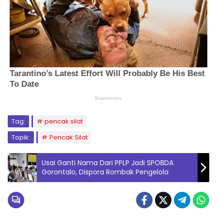
Tag:
pencak silat
Topik:
Pencak Silat
Usai Ganti Nama Dari PPLP Jadi SPOBDA
Gorontalo, Dispora Rombak Pengelola