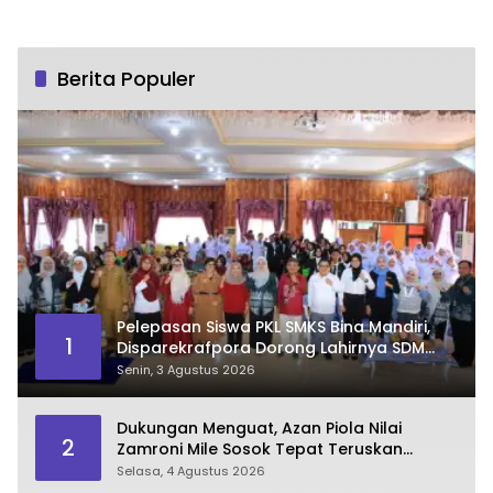
Berita Populer
Pelepasan Siswa PKL SMKS Bina Mandiri,
1
Disparekrafpora Dorong Lahirnya SDM
Pariwisata Unggul
Senin, 3 Agustus 2026
Dukungan Menguat, Azan Piola Nilai
2
Zamroni Mile Sosok Tepat Teruskan
Pembangunan Bone Bolango
Selasa, 4 Agustus 2026