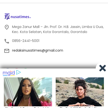
Mega Zanur Mall – Jln. Prof. Dr. H.B. Jassin, Limba U Dua,
Kec. Kota Selatan, Kota Gorontalo, Gorontalo
0856-2441-5001
redaksinusatimes@gmail.com
Tentang Kami
Redaksi
Pedoman Media Siber
Privacy
Indeks Berita
© 2024
Nusatimes.id