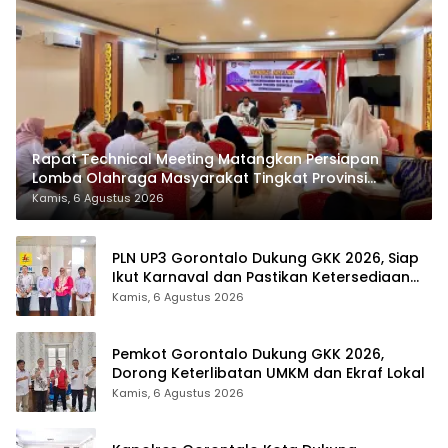
Rapat Technical Meeting Matangkan Persiapan
Lomba Olahraga Masyarakat Tingkat Provinsi
Gorontalo
Kamis, 6 Agustus 2026
PLN UP3 Gorontalo Dukung GKK 2026, Siap
Ikut Karnaval dan Pastikan Ketersediaan
Listrik
Kamis, 6 Agustus 2026
Pemkot Gorontalo Dukung GKK 2026,
Dorong Keterlibatan UMKM dan Ekraf Lokal
Kamis, 6 Agustus 2026