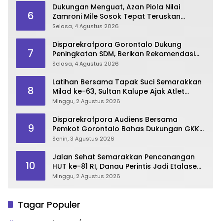
Dukungan Menguat, Azan Piola Nilai
6
Zamroni Mile Sosok Tepat Teruskan
Pembangunan Bone Bolango
Selasa, 4 Agustus 2026
Disparekrafpora Gorontalo Dukung
7
Peningkatan SDM, Berikan Rekomendasi
Studi S3 bagi Pegawai
Selasa, 4 Agustus 2026
Latihan Bersama Tapak Suci Semarakkan
8
Milad ke-63, Sultan Kalupe Ajak Atlet
Lestarikan Budaya Bela Diri
Minggu, 2 Agustus 2026
Disparekrafpora Audiens Bersama
9
Pemkot Gorontalo Bahas Dukungan GKK
2026
Senin, 3 Agustus 2026
Jalan Sehat Semarakkan Pencanangan
10
HUT ke-81 RI, Danau Perintis Jadi Etalase
Wisata Gorontalo
Minggu, 2 Agustus 2026
Tagar Populer