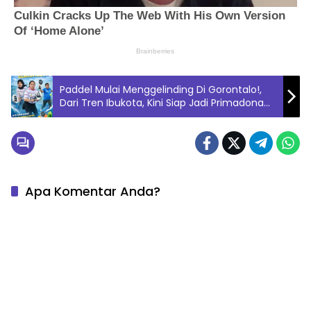
Paddel Mulai Menggelinding Di Gorontalo!,
Dari Tren Ibukota, Kini Siap Jadi Primadona
Baru di Bumi Serambi Madinah
Apa Komentar Anda?