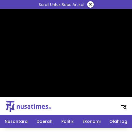
Langsung
×
Scroll Untuk Baca Artikel
ke
konten
Nusantara
Daerah
Politik
Ekonomi
Olahraga