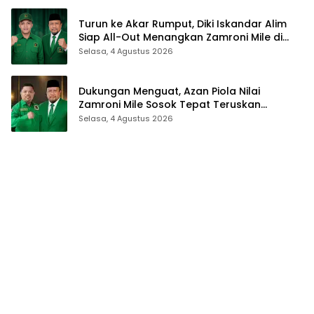
Turun ke Akar Rumput, Diki Iskandar Alim
Siap All-Out Menangkan Zamroni Mile di
Pilkada Bone Bolango
Selasa, 4 Agustus 2026
Dukungan Menguat, Azan Piola Nilai
Zamroni Mile Sosok Tepat Teruskan
Pembangunan Bone Bolango
Selasa, 4 Agustus 2026