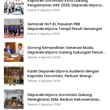
Kapolres Gorontalo Kota Dukung
Pengamanan GKK 2026, Disparekrafpora
Perkuat Sinergi Lintas Sektor
Kamis, 6 Agustus 2026
Semarak HUT RI, Pasukan PBB
Disparekrafpora Tampil Penuh Semangat
Kamis, 6 Agustus 2026
Dorong Kemandirian Generasi Muda,
Disparekrafpora Galang Dukungan Penuh
Para Aleg Deprov
Selasa, 4 Agustus 2026
Kadis Disparekrafpora Audiensi dengan
Kapolda Gorontalo, Perkuat Sinergi
Sukseskan Gorontalo Karnaval Karawo
Selasa, 4 Agustus 2026
2026
Disparekrafpora Gorontalo Dukung
Peningkatan SDM, Berikan Rekomendasi
Studi S3 bagi Pegawai
Selasa, 4 Agustus 2026