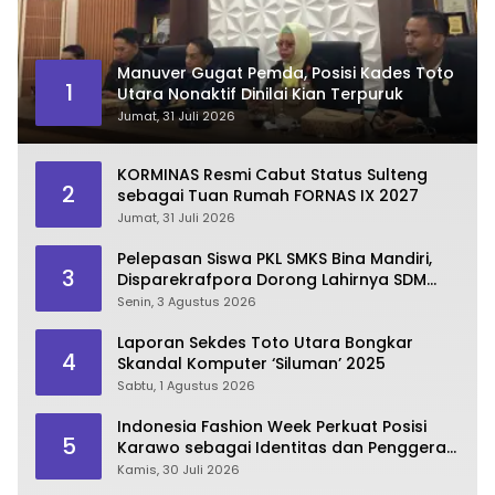
Manuver Gugat Pemda, Posisi Kades Toto
1
Utara Nonaktif Dinilai Kian Terpuruk
Jumat, 31 Juli 2026
KORMINAS Resmi Cabut Status Sulteng
2
sebagai Tuan Rumah FORNAS IX 2027
Jumat, 31 Juli 2026
Pelepasan Siswa PKL SMKS Bina Mandiri,
3
Disparekrafpora Dorong Lahirnya SDM
Pariwisata Unggul
Senin, 3 Agustus 2026
Laporan Sekdes Toto Utara Bongkar
4
Skandal Komputer ‘Siluman’ 2025
Sabtu, 1 Agustus 2026
Indonesia Fashion Week Perkuat Posisi
5
Karawo sebagai Identitas dan Penggerak
Ekonomi Kreatif Gorontalo
Kamis, 30 Juli 2026