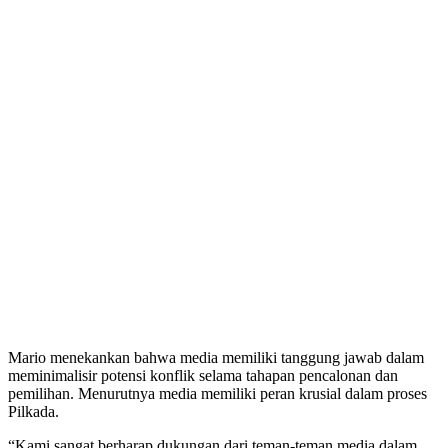
Mario menekankan bahwa media memiliki tanggung jawab dalam
meminimalisir potensi konflik selama tahapan pencalonan dan
pemilihan. Menurutnya media memiliki peran krusial dalam proses
Pilkada.
“Kami sangat berharap dukungan dari teman-teman media dalam