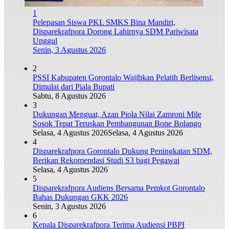
1
Pelepasan Siswa PKL SMKS Bina Mandiri,
Disparekrafpora Dorong Lahirnya SDM Pariwisata
Unggul
Senin, 3 Agustus 2026
2
PSSI Kabupaten Gorontalo Wajibkan Pelatih Berlisensi,
Dimulai dari Piala Bupati
Sabtu, 8 Agustus 2026
3
Dukungan Menguat, Azan Piola Nilai Zamroni Mile
Sosok Tepat Teruskan Pembangunan Bone Bolango
Selasa, 4 Agustus 2026
Selasa, 4 Agustus 2026
4
Disparekrafpora Gorontalo Dukung Peningkatan SDM,
Berikan Rekomendasi Studi S3 bagi Pegawai
Selasa, 4 Agustus 2026
5
Disparekrafpora Audiens Bersama Pemkot Gorontalo
Bahas Dukungan GKK 2026
Senin, 3 Agustus 2026
6
Kepala Disparekrafpora Terima Audiensi PBPI