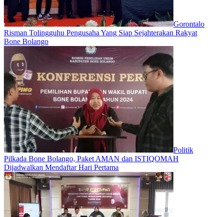
Gorontalo
Risman Tolingguhu Pengusaha Yang Siap Sejahterakan Rakyat
Bone Bolango
Politik
Pilkada Bone Bolango, Paket AMAN dan ISTIQOMAH
Dijadwalkan Mendaftar Hari Pertama