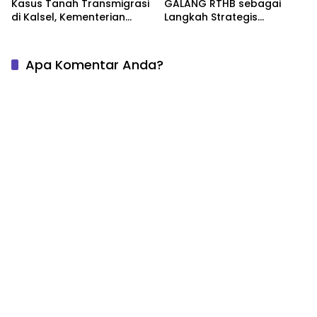
Kasus Tanah Transmigrasi
GALANG RTHB sebagai
di Kalsel, Kementerian
Langkah Strategis
ATR/BPN Pimpin Mediasi
Pembangunan
Bahas Nilai Ganti Rugi
Berkelanjutan
Apa Komentar Anda?