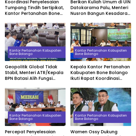
Koordinasi Penyelesaian
Berikan Kuliah Umum di UIN
Tumpang Tindih Sertipikat,
Datokarama Palu, Menteri
Kantor Pertanahan Bone
Nusron Bangun Kesadaran
Bolango Konsultasi ke
Mahasiswa tentang Nilai
Kanwil BPN Provinsi
Ekonomi Tanah
Gorontalo
Kantor Pertanahan Kabupaten
Kantor Pertanahan Kabupaten
Bone Bolango
Bone Bolango
Geopolitik Global Tidak
Kepala Kantor Pertanahan
Stabil, Menteri ATR/Kepala
Kabupaten Bone Bolango
BPN Batasi Alih Fungsi
Ikuti Rapat Koordinasi
Lahan Sawah demi
Percepatan Sertipikasi
Ketahanan Pangan
Aset Tanah Pemerintah
Daerah
Kantor Pertanahan Kabupaten
Kantor Pertanahan Kabupaten
Bone Bolango
Bone Bolango
Percepat Penyelesaian
Wamen Ossy Dukung