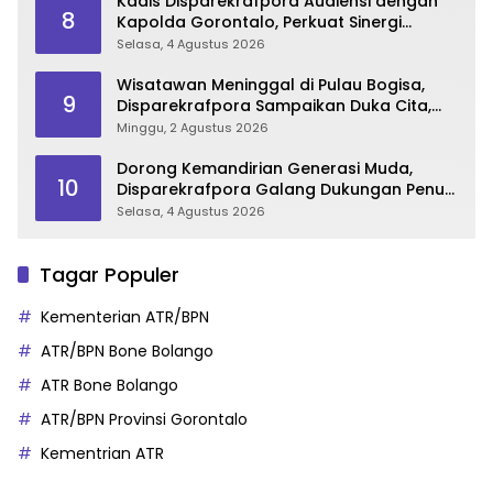
Kadis Disparekrafpora Audiensi dengan
8
Kapolda Gorontalo, Perkuat Sinergi
Sukseskan Gorontalo Karnaval Karawo
Selasa, 4 Agustus 2026
2026
Wisatawan Meninggal di Pulau Bogisa,
9
Disparekrafpora Sampaikan Duka Cita,
Imbau Utamakan Keselamatan
Minggu, 2 Agustus 2026
Dorong Kemandirian Generasi Muda,
10
Disparekrafpora Galang Dukungan Penuh
Para Aleg Deprov
Selasa, 4 Agustus 2026
Tagar Populer
Kementerian ATR/BPN
ATR/BPN Bone Bolango
ATR Bone Bolango
ATR/BPN Provinsi Gorontalo
Kementrian ATR