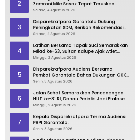
2
Zamroni Mile Sosok Tepat Teruskan
Pembangunan Bone Bolango
Selasa, 4 Agustus 2026
Disparekrafpora Gorontalo Dukung
3
Peningkatan SDM, Berikan Rekomendasi
Studi S3 bagi Pegawai
Selasa, 4 Agustus 2026
Latihan Bersama Tapak Suci Semarakkan
4
Milad ke-63, Sultan Kalupe Ajak Atlet
Lestarikan Budaya Bela Diri
Minggu, 2 Agustus 2026
Disparekrafpora Audiens Bersama
5
Pemkot Gorontalo Bahas Dukungan GKK
2026
Senin, 3 Agustus 2026
Jalan Sehat Semarakkan Pencanangan
6
HUT ke-81 RI, Danau Perintis Jadi Etalase
Wisata Gorontalo
Minggu, 2 Agustus 2026
Kepala Disparekrafpora Terima Audiensi
7
PBPI Gorontalo.
Senin, 3 Agustus 2026