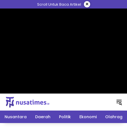
Langsung
×
Scroll Untuk Baca Artikel
ke
konten
Nusantara
Daerah
Politik
Ekonomi
Olahraga