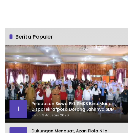
Berita Populer
Pelepasan Siswa PKL SMKS Bina Mandiri,
1
Disparekrafpora Dorong Lahirnya SDM
Pariwisata Unggul
Senin, 3 Agustus 2026
Dukungan Menguat, Azan Piola Nilai