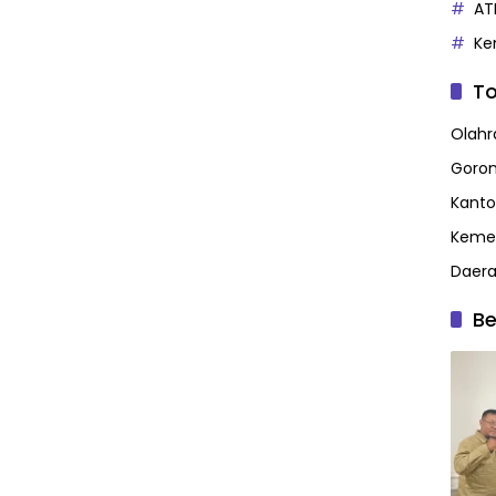
AT
Ke
To
Olahr
Goron
Kanto
Kemen
Daer
Be