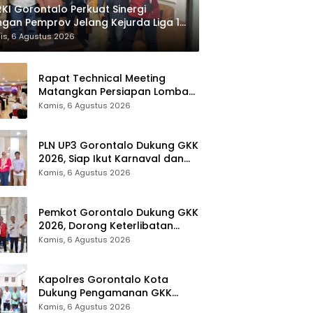
KI Gorontalo Perkuat Sinergi
gan Pemprov Jelang Kejurda Liga 1
la Gubernur 2026
is, 6 Agustus 2026
Rapat Technical Meeting
Matangkan Persiapan Lomba
Olahraga Masyarakat Tingkat
Kamis, 6 Agustus 2026
Provinsi Gorontalo
PLN UP3 Gorontalo Dukung GKK
2026, Siap Ikut Karnaval dan
Pastikan Ketersediaan Listrik
Kamis, 6 Agustus 2026
Pemkot Gorontalo Dukung GKK
2026, Dorong Keterlibatan
UMKM dan Ekraf Lokal
Kamis, 6 Agustus 2026
Kapolres Gorontalo Kota
Dukung Pengamanan GKK
2026, Disparekrafpora Perkuat
Kamis, 6 Agustus 2026