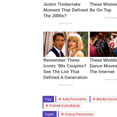
Tag:
Ade Permana
Berita Goro
Polsek Kota Barat
Topik:
Kasus Pencurian