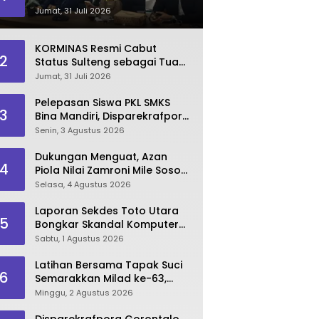
Dinilai Kian Terpuruk
Jumat, 31 Juli 2026
KORMINAS Resmi Cabut
2
Status Sulteng sebagai Tuan
Rumah FORNAS IX 2027
Jumat, 31 Juli 2026
Pelepasan Siswa PKL SMKS
3
Bina Mandiri, Disparekrafpora
Dorong Lahirnya SDM
Senin, 3 Agustus 2026
Pariwisata Unggul
Dukungan Menguat, Azan
4
Piola Nilai Zamroni Mile Sosok
Tepat Teruskan
Selasa, 4 Agustus 2026
Pembangunan Bone Bolango
Laporan Sekdes Toto Utara
5
Bongkar Skandal Komputer
‘Siluman’ 2025
Sabtu, 1 Agustus 2026
Latihan Bersama Tapak Suci
6
Semarakkan Milad ke-63,
Sultan Kalupe Ajak Atlet
Minggu, 2 Agustus 2026
Lestarikan Budaya Bela Diri
Disparekrafpora Gorontalo