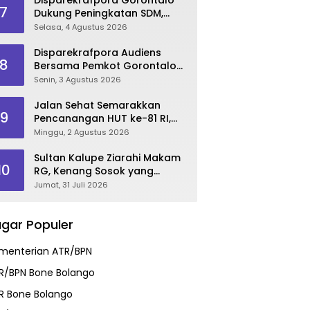
7
Dukung Peningkatan SDM,
Berikan Rekomendasi Studi S3
Selasa, 4 Agustus 2026
bagi Pegawai
Disparekrafpora Audiens
8
Bersama Pemkot Gorontalo
Bahas Dukungan GKK 2026
Senin, 3 Agustus 2026
Jalan Sehat Semarakkan
9
Pencanangan HUT ke-81 RI,
Danau Perintis Jadi Etalase
Minggu, 2 Agustus 2026
Wisata Gorontalo
Sultan Kalupe Ziarahi Makam
10
RG, Kenang Sosok yang
Mendedikasikan Hidup untuk
Jumat, 31 Juli 2026
Gorontalo
gar Populer
menterian ATR/BPN
R/BPN Bone Bolango
R Bone Bolango