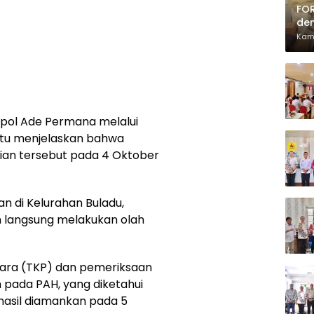
FOR
den
Pia
Kam
pol Ade Permana melalui
ntu menjelaskan bahwa
ian tersebut pada 4 Oktober
n di Kelurahan Buladu,
m langsung melakukan olah
rkara (TKP) dan pemeriksaan
h pada PAH, yang diketahui
asil diamankan pada 5