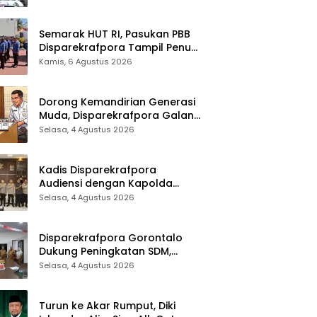
Sinergi Lintas Sektor
Semarak HUT RI, Pasukan PBB
Disparekrafpora Tampil Penuh
Semangat
Kamis, 6 Agustus 2026
Dorong Kemandirian Generasi
Muda, Disparekrafpora Galang
Dukungan Penuh Para Aleg
Selasa, 4 Agustus 2026
Deprov
Kadis Disparekrafpora
Audiensi dengan Kapolda
Gorontalo, Perkuat Sinergi
Selasa, 4 Agustus 2026
Sukseskan Gorontalo Karnaval
Karawo 2026
Disparekrafpora Gorontalo
Dukung Peningkatan SDM,
Berikan Rekomendasi Studi S3
Selasa, 4 Agustus 2026
bagi Pegawai
Turun ke Akar Rumput, Diki