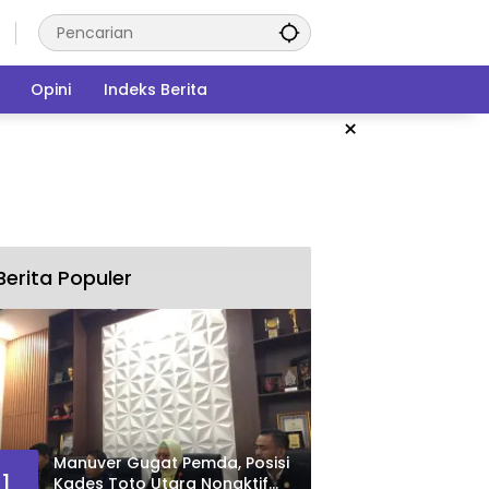
Opini
Indeks Berita
×
Berita Populer
Manuver Gugat Pemda, Posisi
1
Kades Toto Utara Nonaktif