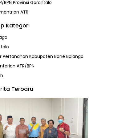
R/BPN Provinsi Gorontalo
mentrian ATR
p Kategori
aga
talo
r Pertanahan Kabupaten Bone Bolango
terian ATR/BPN
ah
rita Terbaru