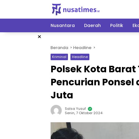
Langsung
ke
konten
Nusantara
Daerah
Politik
Ek
×
Beranda
Headline
Kriminal
Headline
Polsek Kota Bara
Pencurian Ponsel 
Juta
Salsa Yusuf
Senin, 7 Oktober 2024