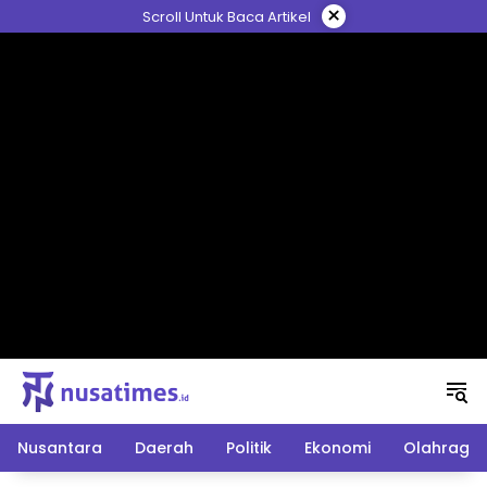
Langsung
×
Scroll Untuk Baca Artikel
ke
konten
Nusantara
Daerah
Politik
Ekonomi
Olahraga