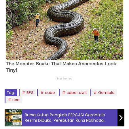
Tag:
BPS
cabe
cabe rawit
Gorntalo
rica
Bursa Ketua Pengkab PERCASI Gorontalo
Resmi Dibuka, Perebutan Kursi Nakhoda
Catur Mulai Memanas