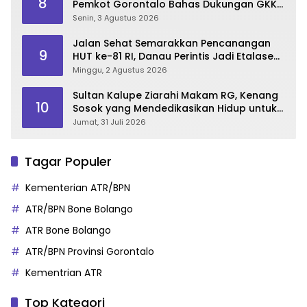
8
Pemkot Gorontalo Bahas Dukungan GKK
2026
Senin, 3 Agustus 2026
Jalan Sehat Semarakkan Pencanangan
9
HUT ke-81 RI, Danau Perintis Jadi Etalase
Wisata Gorontalo
Minggu, 2 Agustus 2026
Sultan Kalupe Ziarahi Makam RG, Kenang
10
Sosok yang Mendedikasikan Hidup untuk
Gorontalo
Jumat, 31 Juli 2026
Tagar Populer
Kementerian ATR/BPN
ATR/BPN Bone Bolango
ATR Bone Bolango
ATR/BPN Provinsi Gorontalo
Kementrian ATR
Top Kategori