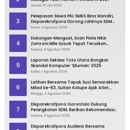
Jumat, 31 Juli 2026
Pelepasan Siswa PKL SMKS Bina Mandiri,
3
Disparekrafpora Dorong Lahirnya SDM
Pariwisata Unggul
Senin, 3 Agustus 2026
Dukungan Menguat, Azan Piola Nilai
4
Zamroni Mile Sosok Tepat Teruskan
Pembangunan Bone Bolango
Selasa, 4 Agustus 2026
Laporan Sekdes Toto Utara Bongkar
5
Skandal Komputer ‘Siluman’ 2025
Sabtu, 1 Agustus 2026
Latihan Bersama Tapak Suci Semarakkan
6
Milad ke-63, Sultan Kalupe Ajak Atlet
Lestarikan Budaya Bela Diri
Minggu, 2 Agustus 2026
Disparekrafpora Gorontalo Dukung
7
Peningkatan SDM, Berikan Rekomendasi
Studi S3 bagi Pegawai
Selasa, 4 Agustus 2026
Disparekrafpora Audiens Bersama