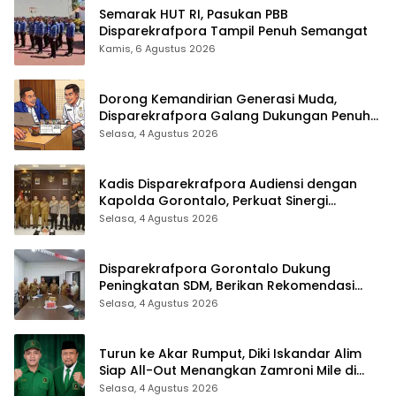
Semarak HUT RI, Pasukan PBB
Disparekrafpora Tampil Penuh Semangat
Kamis, 6 Agustus 2026
Dorong Kemandirian Generasi Muda,
Disparekrafpora Galang Dukungan Penuh
Para Aleg Deprov
Selasa, 4 Agustus 2026
Kadis Disparekrafpora Audiensi dengan
Kapolda Gorontalo, Perkuat Sinergi
Sukseskan Gorontalo Karnaval Karawo
Selasa, 4 Agustus 2026
2026
Disparekrafpora Gorontalo Dukung
Peningkatan SDM, Berikan Rekomendasi
Studi S3 bagi Pegawai
Selasa, 4 Agustus 2026
Turun ke Akar Rumput, Diki Iskandar Alim
Siap All-Out Menangkan Zamroni Mile di
Pilkada Bone Bolango
Selasa, 4 Agustus 2026