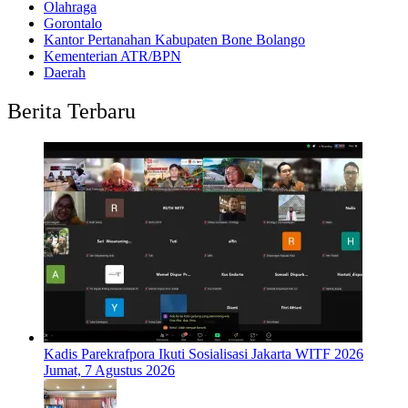
Olahraga
Gorontalo
Kantor Pertanahan Kabupaten Bone Bolango
Kementerian ATR/BPN
Daerah
Berita Terbaru
Kadis Parekrafpora Ikuti Sosialisasi Jakarta WITF 2026
Jumat, 7 Agustus 2026