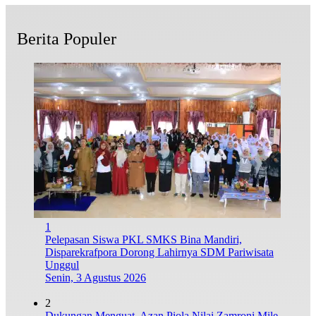
Berita Populer
1
Pelepasan Siswa PKL SMKS Bina Mandiri,
Disparekrafpora Dorong Lahirnya SDM Pariwisata
Unggul
Senin, 3 Agustus 2026
2
Dukungan Menguat, Azan Piola Nilai Zamroni Mile