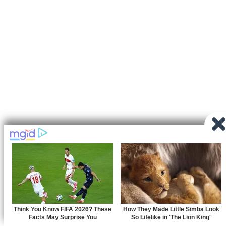
Mega Zanur Mall – Jln. Prof. Dr. H.B. Jassin, Limba U Dua, Kec.
Kota Selatan, Kota Gorontalo, Gorontalo
0856-2441-5001