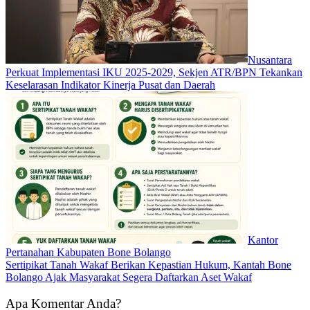
Nusantara
Perkuat Implementasi IKU 2025-2029, Sekjen ATR/BPN Tekankan
Keselarasan Indikator Kinerja Pusat dan Daerah
Kantor
Pertanahan Kabupaten Bone Bolango
Sertipikat Tanah Wakaf Berikan Kepastian Hukum, Kantah Bone
Bolango Ajak Masyarakat Segera Daftarkan Aset Wakaf
Apa Komentar Anda?