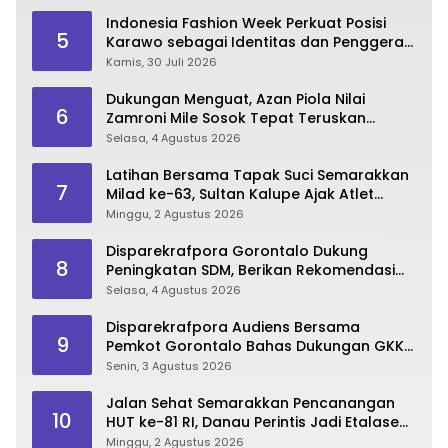
Indonesia Fashion Week Perkuat Posisi
5
Karawo sebagai Identitas dan Penggerak
Ekonomi Kreatif Gorontalo
Kamis, 30 Juli 2026
Dukungan Menguat, Azan Piola Nilai
6
Zamroni Mile Sosok Tepat Teruskan
Pembangunan Bone Bolango
Selasa, 4 Agustus 2026
Latihan Bersama Tapak Suci Semarakkan
7
Milad ke-63, Sultan Kalupe Ajak Atlet
Lestarikan Budaya Bela Diri
Minggu, 2 Agustus 2026
Disparekrafpora Gorontalo Dukung
8
Peningkatan SDM, Berikan Rekomendasi
Studi S3 bagi Pegawai
Selasa, 4 Agustus 2026
Disparekrafpora Audiens Bersama
9
Pemkot Gorontalo Bahas Dukungan GKK
2026
Senin, 3 Agustus 2026
Jalan Sehat Semarakkan Pencanangan
10
HUT ke-81 RI, Danau Perintis Jadi Etalase
Wisata Gorontalo
Minggu, 2 Agustus 2026