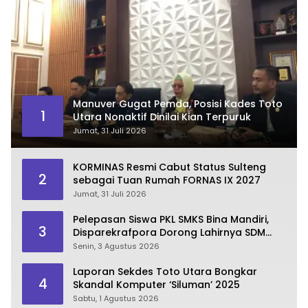
Manuver Gugat Pemda, Posisi Kades Toto
1
Utara Nonaktif Dinilai Kian Terpuruk
Jumat, 31 Juli 2026
KORMINAS Resmi Cabut Status Sulteng
2
sebagai Tuan Rumah FORNAS IX 2027
Jumat, 31 Juli 2026
Pelepasan Siswa PKL SMKS Bina Mandiri,
3
Disparekrafpora Dorong Lahirnya SDM
Pariwisata Unggul
Senin, 3 Agustus 2026
Laporan Sekdes Toto Utara Bongkar
4
Skandal Komputer ‘Siluman’ 2025
Sabtu, 1 Agustus 2026