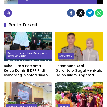
Berita Terkait
Kantor Pertanahan Kabupaten
Bone Bolango
Gorontalo
Buka Puasa Bersama
Perempuan Asal
Ketua Komisi II DPR RI di
Gorontalo Gagal Menikah,
Semarang, Menteri Nusron
Calon Suami Anggota
Ingatkan Prinsip Keadilan
Polisi Tak Datang Pada
bagi Seorang Pimpinan
Akad Nikah
Pemda Bone Bolango
Daerah