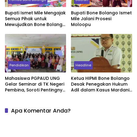
Bupati Ismet Mile Mengajak
Bupati Bone Bolango Ismet
Semua Pihak untuk
Mile Jalani Prosesi
Mewujudkan Bone Bolango
Moloopu
Maju dan Sejahtera.
Pendidikan
Headline
Mahasiswa PGPAUD UNG
Ketua HIPMI Bone Bolango
Gelar Seminar di TK Negeri
Desak Penegakan Hukum
Pembina, Soroti Pentingnya
Adil dalam Kasus Mardani
Nilai Kehidupan bagi Anak
Maming
Apa Komentar Anda?