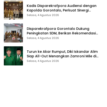
Kadis Disparekrafpora Audiensi dengan
Kapolda Gorontalo, Perkuat Sinergi
Sukseskan Gorontalo Karnaval Karawo
Selasa, 4 Agustus 2026
2026
Disparekrafpora Gorontalo Dukung
Peningkatan SDM, Berikan Rekomendasi
Studi S3 bagi Pegawai
Selasa, 4 Agustus 2026
Turun ke Akar Rumput, Diki Iskandar Alim
Siap All-Out Menangkan Zamroni Mile di
Pilkada Bone Bolango
Selasa, 4 Agustus 2026