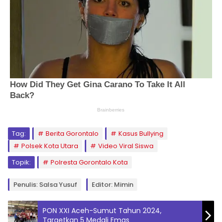
Tag:
Berita Gorontalo
Kasus Bullying
Polsek Kota Utara
Video Viral Siswa
Topik:
Polresta Gorontalo Kota
Penulis: Salsa Yusuf
Editor: Mimin
PON XXI Aceh-Sumut Tahun 2024,
Targetkan 5 Medali Emas