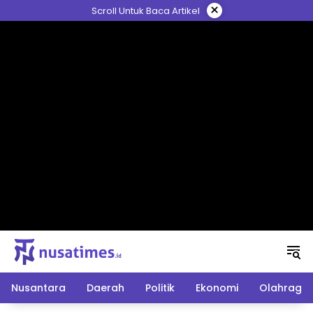
Langsung
×
Scroll Untuk Baca Artikel
ke
konten
Nusantara
Daerah
Politik
Ekonomi
Olahraga