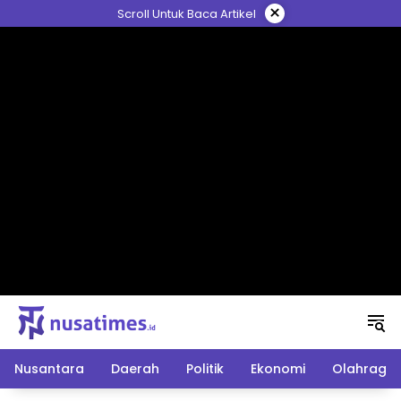
Langsung
×
Scroll Untuk Baca Artikel
ke
konten
Nusantara
Daerah
Politik
Ekonomi
Olahraga