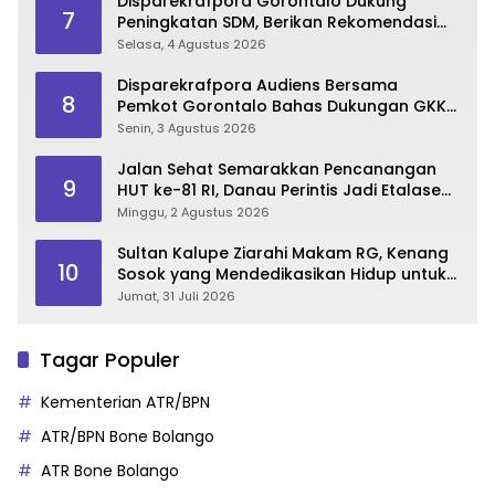
Disparekrafpora Gorontalo Dukung
7
Peningkatan SDM, Berikan Rekomendasi
Studi S3 bagi Pegawai
Selasa, 4 Agustus 2026
Disparekrafpora Audiens Bersama
8
Pemkot Gorontalo Bahas Dukungan GKK
2026
Senin, 3 Agustus 2026
Jalan Sehat Semarakkan Pencanangan
9
HUT ke-81 RI, Danau Perintis Jadi Etalase
Wisata Gorontalo
Minggu, 2 Agustus 2026
Sultan Kalupe Ziarahi Makam RG, Kenang
10
Sosok yang Mendedikasikan Hidup untuk
Gorontalo
Jumat, 31 Juli 2026
Tagar Populer
Kementerian ATR/BPN
ATR/BPN Bone Bolango
ATR Bone Bolango