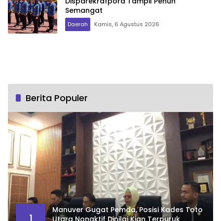
Disparekrafpora Tampil Penuh
Semangat
Daerah
Kamis, 6 Agustus 2026
Berita Populer
Manuver Gugat Pemda, Posisi Kades Toto
1
Utara Nonaktif Dinilai Kian Terpuruk