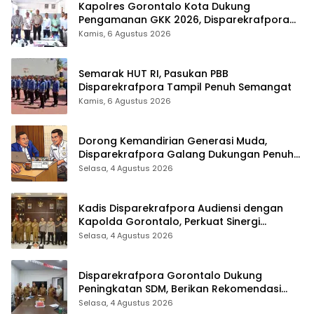
Kapolres Gorontalo Kota Dukung
Pengamanan GKK 2026, Disparekrafpora
Perkuat Sinergi Lintas Sektor
Kamis, 6 Agustus 2026
Semarak HUT RI, Pasukan PBB
Disparekrafpora Tampil Penuh Semangat
Kamis, 6 Agustus 2026
Dorong Kemandirian Generasi Muda,
Disparekrafpora Galang Dukungan Penuh
Para Aleg Deprov
Selasa, 4 Agustus 2026
Kadis Disparekrafpora Audiensi dengan
Kapolda Gorontalo, Perkuat Sinergi
Sukseskan Gorontalo Karnaval Karawo
Selasa, 4 Agustus 2026
2026
Disparekrafpora Gorontalo Dukung
Peningkatan SDM, Berikan Rekomendasi
Studi S3 bagi Pegawai
Selasa, 4 Agustus 2026