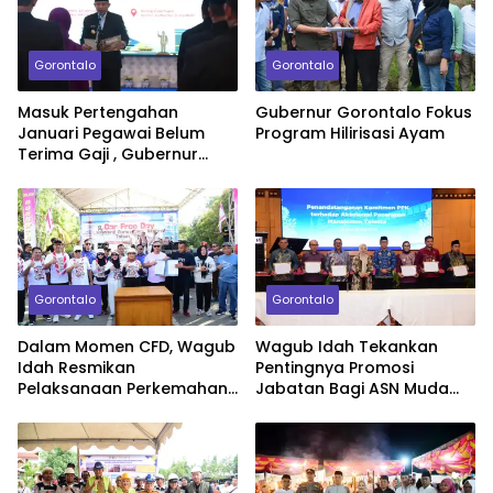
Gorontalo
Gorontalo
Masuk Pertengahan
Gubernur Gorontalo Fokus
Januari Pegawai Belum
Program Hilirisasi Ayam
Terima Gaji , Gubernur
Gusnar Minta Maaf
Gorontalo
Gorontalo
Dalam Momen CFD, Wagub
Wagub Idah Tekankan
Idah Resmikan
Pentingnya Promosi
Pelaksanaan Perkemahan
Jabatan Bagi ASN Muda
Peran Saka Nasional Tahun
Berprestasi
2025