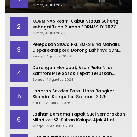
Jumat, 31 Juli 2026
KORMINAS Resmi Cabut Status Sulteng
2
sebagai Tuan Rumah FORNAS IX 2027
Jumat, 31 Juli 2026
Pelepasan Siswa PKL SMKS Bina Mandiri,
3
Disparekrafpora Dorong Lahirnya SDM
Pariwisata Unggul
Senin, 3 Agustus 2026
Dukungan Menguat, Azan Piola Nilai
4
Zamroni Mile Sosok Tepat Teruskan
Pembangunan Bone Bolango
Selasa, 4 Agustus 2026
Laporan Sekdes Toto Utara Bongkar
5
Skandal Komputer ‘Siluman’ 2025
Sabtu, 1 Agustus 2026
Latihan Bersama Tapak Suci Semarakkan
6
Milad ke-63, Sultan Kalupe Ajak Atlet
Lestarikan Budaya Bela Diri
Minggu, 2 Agustus 2026