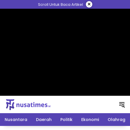
Langsung
×
Scroll Untuk Baca Artikel
ke
konten
Nusantara
Daerah
Politik
Ekonomi
Olahraga