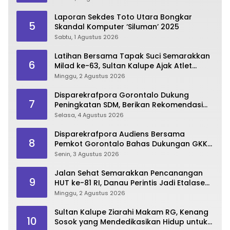
Laporan Sekdes Toto Utara Bongkar
5
Skandal Komputer ‘Siluman’ 2025
Sabtu, 1 Agustus 2026
Latihan Bersama Tapak Suci Semarakkan
6
Milad ke-63, Sultan Kalupe Ajak Atlet
Lestarikan Budaya Bela Diri
Minggu, 2 Agustus 2026
Disparekrafpora Gorontalo Dukung
7
Peningkatan SDM, Berikan Rekomendasi
Studi S3 bagi Pegawai
Selasa, 4 Agustus 2026
Disparekrafpora Audiens Bersama
8
Pemkot Gorontalo Bahas Dukungan GKK
2026
Senin, 3 Agustus 2026
Jalan Sehat Semarakkan Pencanangan
9
HUT ke-81 RI, Danau Perintis Jadi Etalase
Wisata Gorontalo
Minggu, 2 Agustus 2026
Sultan Kalupe Ziarahi Makam RG, Kenang
10
Sosok yang Mendedikasikan Hidup untuk