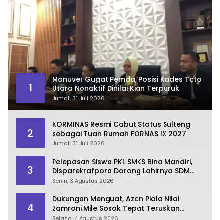
Manuver Gugat Pemda, Posisi Kades Toto
1
Utara Nonaktif Dinilai Kian Terpuruk
Jumat, 31 Juli 2026
KORMINAS Resmi Cabut Status Sulteng
2
sebagai Tuan Rumah FORNAS IX 2027
Jumat, 31 Juli 2026
Pelepasan Siswa PKL SMKS Bina Mandiri,
3
Disparekrafpora Dorong Lahirnya SDM
Pariwisata Unggul
Senin, 3 Agustus 2026
Dukungan Menguat, Azan Piola Nilai
4
Zamroni Mile Sosok Tepat Teruskan
Pembangunan Bone Bolango
Selasa, 4 Agustus 2026