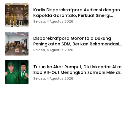
Kadis Disparekrafpora Audiensi dengan
Kapolda Gorontalo, Perkuat Sinergi
Sukseskan Gorontalo Karnaval Karawo
Selasa, 4 Agustus 2026
2026
Disparekrafpora Gorontalo Dukung
Peningkatan SDM, Berikan Rekomendasi
Studi S3 bagi Pegawai
Selasa, 4 Agustus 2026
Turun ke Akar Rumput, Diki Iskandar Alim
Siap All-Out Menangkan Zamroni Mile di
Pilkada Bone Bolango
Selasa, 4 Agustus 2026