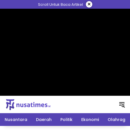
Langsung
×
Scroll Untuk Baca Artikel
ke
konten
Nusantara
Daerah
Politik
Ekonomi
Olahraga