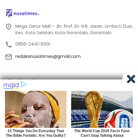
Mega Zanur Mall – Jln. Prof. Dr. H.B. Jassin, Limba U Dua,
Kec. Kota Selatan, Kota Gorontalo, Gorontalo
0856-2441-5001
redaksinusatimes@gmail.com
Tentang Kami
Redaksi
Pedoman Media Siber
Privacy
Indeks Berita
© 2024
Nusatimes.id
×