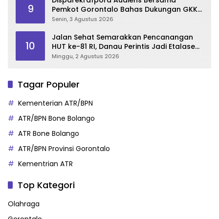
9
Pemkot Gorontalo Bahas Dukungan GKK
2026
Senin, 3 Agustus 2026
Jalan Sehat Semarakkan Pencanangan
10
HUT ke-81 RI, Danau Perintis Jadi Etalase
Wisata Gorontalo
Minggu, 2 Agustus 2026
Tagar Populer
Kementerian ATR/BPN
ATR/BPN Bone Bolango
ATR Bone Bolango
ATR/BPN Provinsi Gorontalo
Kementrian ATR
Top Kategori
Olahraga
Gorontalo