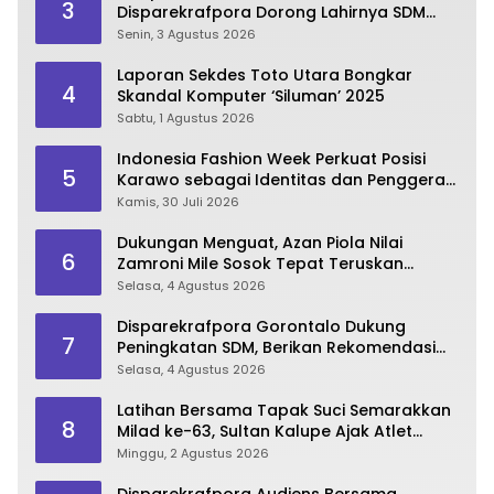
3
Disparekrafpora Dorong Lahirnya SDM
Pariwisata Unggul
Senin, 3 Agustus 2026
Laporan Sekdes Toto Utara Bongkar
4
Skandal Komputer ‘Siluman’ 2025
Sabtu, 1 Agustus 2026
Indonesia Fashion Week Perkuat Posisi
5
Karawo sebagai Identitas dan Penggerak
Ekonomi Kreatif Gorontalo
Kamis, 30 Juli 2026
Dukungan Menguat, Azan Piola Nilai
6
Zamroni Mile Sosok Tepat Teruskan
Pembangunan Bone Bolango
Selasa, 4 Agustus 2026
Disparekrafpora Gorontalo Dukung
7
Peningkatan SDM, Berikan Rekomendasi
Studi S3 bagi Pegawai
Selasa, 4 Agustus 2026
Latihan Bersama Tapak Suci Semarakkan
8
Milad ke-63, Sultan Kalupe Ajak Atlet
Lestarikan Budaya Bela Diri
Minggu, 2 Agustus 2026
Disparekrafpora Audiens Bersama