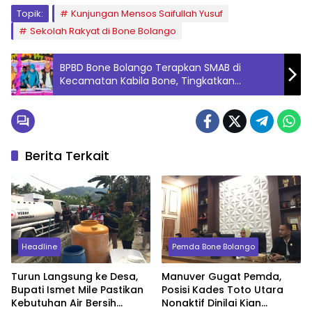
Topik:
Kunjungan Mensos Saifullah Yusuf
Sekolah Rakyat di Bone Bolango
BPBD Bone Bolango Terapkan SMAB di
Kecamatan Kabila Bone, Tingkatkan
Kesiapsiagaan Menghadapi Potensi Bencana
Berita Terkait
Headline
Pemda Bone Bolango
Turun Langsung ke Desa,
Manuver Gugat Pemda,
Bupati Ismet Mile Pastikan
Posisi Kades Toto Utara
Kebutuhan Air Bersih
Nonaktif Dinilai Kian