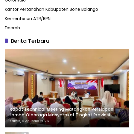
Kantor Pertanahan Kabupaten Bone Bolango
Kementerian ATR/BPN
Daerah
Berita Terbaru
Rapat Technical Meeting Matangkan Persiapan
Lomba Olahraga Masyarakat Tingkat Provinsi
Gorontalo
Kamis, 6 Agustus 2026