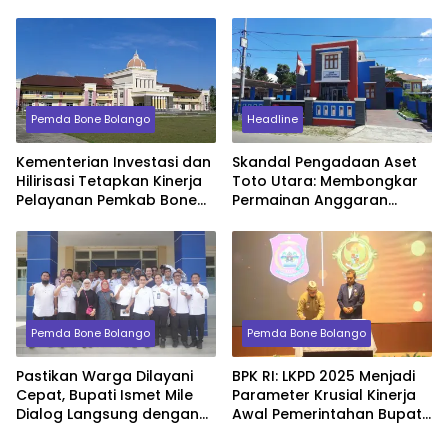
Warga Bone Bolango
Terpuruk
Terpenuhi
Pemda Bone Bolango
Headline
Kementerian Investasi dan
Skandal Pengadaan Aset
Hilirisasi Tetapkan Kinerja
Toto Utara: Membongkar
Pelayanan Pemkab Bone
Permainan Anggaran
Bolango Kategori “Sangat
Kades Nonaktif dan
Baik”
Dugaan Manipulasi
Laporan Keuangan
Pemda Bone Bolango
Pemda Bone Bolango
Pastikan Warga Dilayani
BPK RI: LKPD 2025 Menjadi
Cepat, Bupati Ismet Mile
Parameter Krusial Kinerja
Dialog Langsung dengan
Awal Pemerintahan Bupati
Seluruh Dokter RSUD
Ismet Mile