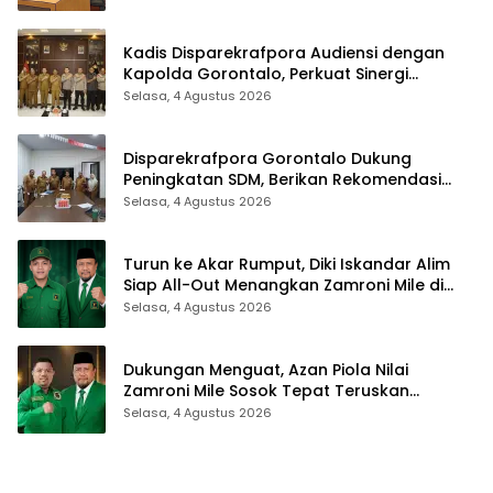
Kadis Disparekrafpora Audiensi dengan
Kapolda Gorontalo, Perkuat Sinergi
Sukseskan Gorontalo Karnaval Karawo
Selasa, 4 Agustus 2026
2026
Disparekrafpora Gorontalo Dukung
Peningkatan SDM, Berikan Rekomendasi
Studi S3 bagi Pegawai
Selasa, 4 Agustus 2026
Turun ke Akar Rumput, Diki Iskandar Alim
Siap All-Out Menangkan Zamroni Mile di
Pilkada Bone Bolango
Selasa, 4 Agustus 2026
Dukungan Menguat, Azan Piola Nilai
Zamroni Mile Sosok Tepat Teruskan
Pembangunan Bone Bolango
Selasa, 4 Agustus 2026