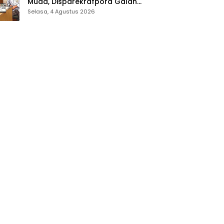
Muda, Disparekrafpora Galang
Dukungan Penuh Para Aleg
Selasa, 4 Agustus 2026
Deprov