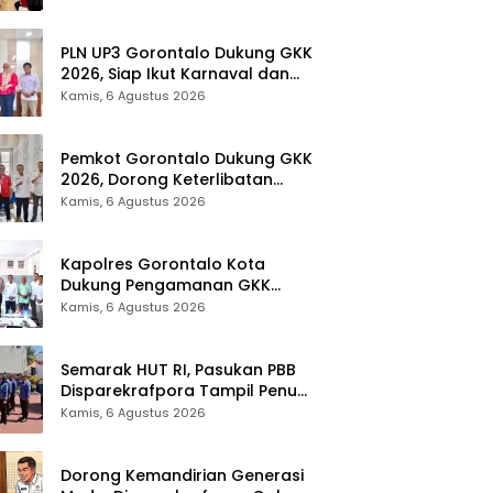
Provinsi Gorontalo
PLN UP3 Gorontalo Dukung GKK
2026, Siap Ikut Karnaval dan
Pastikan Ketersediaan Listrik
Kamis, 6 Agustus 2026
Pemkot Gorontalo Dukung GKK
2026, Dorong Keterlibatan
UMKM dan Ekraf Lokal
Kamis, 6 Agustus 2026
Kapolres Gorontalo Kota
Dukung Pengamanan GKK
2026, Disparekrafpora Perkuat
Kamis, 6 Agustus 2026
Sinergi Lintas Sektor
Semarak HUT RI, Pasukan PBB
Disparekrafpora Tampil Penuh
Semangat
Kamis, 6 Agustus 2026
Dorong Kemandirian Generasi