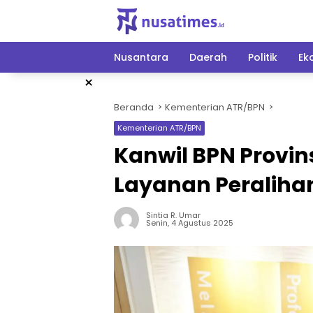
Langsung
ke
konten
Nusantara
Daerah
Politik
Ek
×
Beranda
Kementerian ATR/BPN
Kementerian ATR/BPN
Kanwil BPN Provin
Layanan Peraliha
Sintia R. Umar
Senin, 4 Agustus 2025