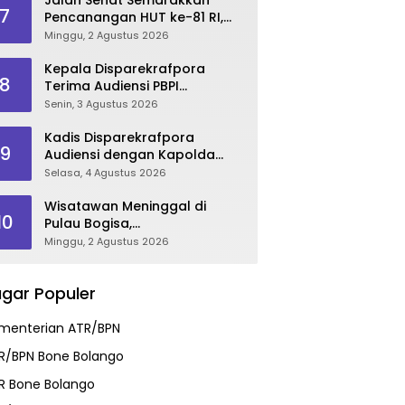
7
Pencanangan HUT ke-81 RI,
Danau Perintis Jadi Etalase
Minggu, 2 Agustus 2026
Wisata Gorontalo
Kepala Disparekrafpora
8
Terima Audiensi PBPI
Gorontalo.
Senin, 3 Agustus 2026
Kadis Disparekrafpora
9
Audiensi dengan Kapolda
Gorontalo, Perkuat Sinergi
Selasa, 4 Agustus 2026
Sukseskan Gorontalo
Karnaval Karawo 2026
Wisatawan Meninggal di
10
Pulau Bogisa,
Disparekrafpora Sampaikan
Minggu, 2 Agustus 2026
Duka Cita, Imbau Utamakan
Keselamatan
gar Populer
menterian ATR/BPN
R/BPN Bone Bolango
R Bone Bolango