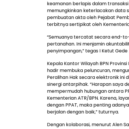
keamanan berlapis dalam transaksi 
memungkinkan keterlacakan data se
pembuatan akta oleh Pejabat Pemb
terbitnya sertipikat oleh Kementer
“Semuanya tercatat secara end-to-
pertanahan. Ini menjamin akuntabil
penyimpangan,” tegas I Ketut Gede 
Kepala Kantor Wilayah BPN Provinsi 
hadir membuka peluncuran, mengu
Peralihan Hak secara elektronik in
sinergi antarpihak. “Harapan saya d
mempermudah hubungan antara PP
Kementerian ATR/BPN. Karena, layan
dengan PPAT, maka penting adanya sin
berjalan dengan baik,” tuturnya.
Dengan kolaborasi, menurut Alen S