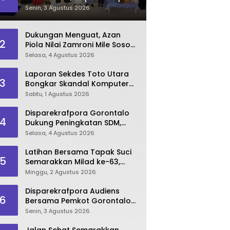
Dorong Lahirnya SDM
Senin, 3 Agustus 2026
Pariwisata Unggul
Dukungan Menguat, Azan
2
Piola Nilai Zamroni Mile Sosok
Tepat Teruskan
Selasa, 4 Agustus 2026
Pembangunan Bone Bolango
Laporan Sekdes Toto Utara
3
Bongkar Skandal Komputer
‘Siluman’ 2025
Sabtu, 1 Agustus 2026
Disparekrafpora Gorontalo
4
Dukung Peningkatan SDM,
Berikan Rekomendasi Studi S3
Selasa, 4 Agustus 2026
bagi Pegawai
Latihan Bersama Tapak Suci
5
Semarakkan Milad ke-63,
Sultan Kalupe Ajak Atlet
Minggu, 2 Agustus 2026
Lestarikan Budaya Bela Diri
Disparekrafpora Audiens
6
Bersama Pemkot Gorontalo
Bahas Dukungan GKK 2026
Senin, 3 Agustus 2026
Jalan Sehat Semarakkan