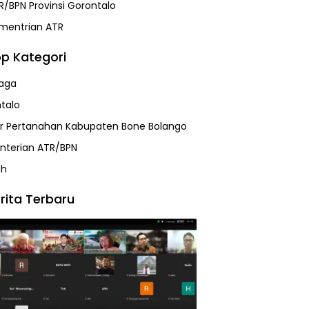
R/BPN Provinsi Gorontalo
mentrian ATR
p Kategori
aga
talo
r Pertanahan Kabupaten Bone Bolango
terian ATR/BPN
ah
rita Terbaru