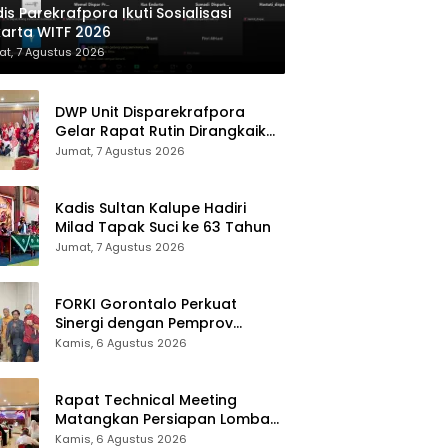
is Parekrafpora Ikuti Sosialisasi
arta WITF 2026
t, 7 Agustus 2026
DWP Unit Disparekrafpora
Gelar Rapat Rutin Dirangkaikan
Edukasi Manajemen Stres
Jumat, 7 Agustus 2026
Kadis Sultan Kalupe Hadiri
Milad Tapak Suci ke 63 Tahun
Jumat, 7 Agustus 2026
FORKI Gorontalo Perkuat
Sinergi dengan Pemprov
Jelang Kejurda Liga 1 Piala
Kamis, 6 Agustus 2026
Gubernur 2026
Rapat Technical Meeting
Matangkan Persiapan Lomba
Olahraga Masyarakat Tingkat
Kamis, 6 Agustus 2026