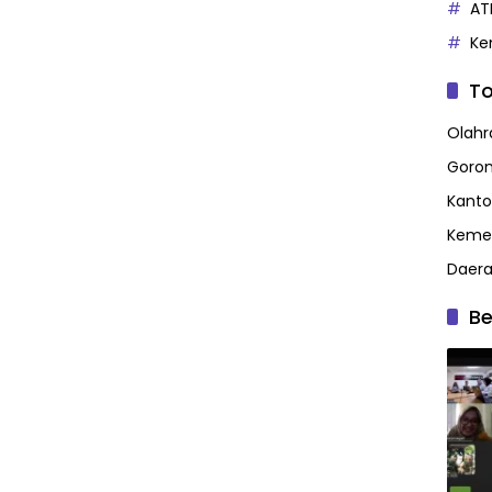
AT
Ke
To
Olahr
Goron
Kanto
Kemen
Daer
Be