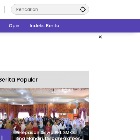
Opini
Indeks Berita
×
Berita Populer
Pelepasan Siswa PKL SMKS
1
Bina Mandiri, Disparekrafpora