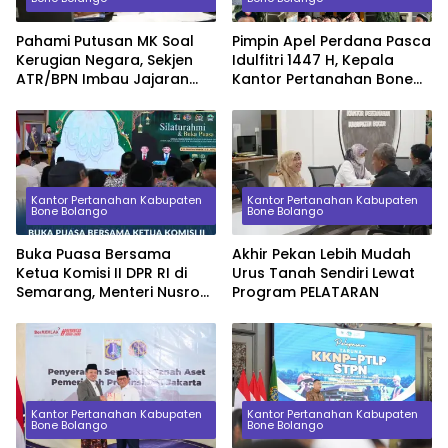
Pahami Putusan MK Soal
Pimpin Apel Perdana Pasca
Kerugian Negara, Sekjen
Idulfitri 1447 H, Kepala
ATR/BPN Imbau Jajaran
Kantor Pertanahan Bone
Tak Ragu Ambil Keputusan
Bolango Tekankan Disiplin
dan Fokus Kinerja
Kantor Pertanahan Kabupaten
Kantor Pertanahan Kabupaten
Bone Bolango
Bone Bolango
Buka Puasa Bersama
Akhir Pekan Lebih Mudah
Ketua Komisi II DPR RI di
Urus Tanah Sendiri Lewat
Semarang, Menteri Nusron
Program PELATARAN
Ingatkan Prinsip Keadilan
bagi Seorang Pimpinan
Kantor Pertanahan Kabupaten
Kantor Pertanahan Kabupaten
Bone Bolango
Bone Bolango