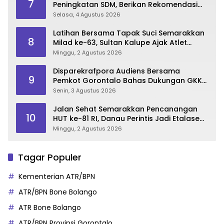
7
Peningkatan SDM, Berikan Rekomendasi
Studi S3 bagi Pegawai
Selasa, 4 Agustus 2026
Latihan Bersama Tapak Suci Semarakkan
8
Milad ke-63, Sultan Kalupe Ajak Atlet
Lestarikan Budaya Bela Diri
Minggu, 2 Agustus 2026
Disparekrafpora Audiens Bersama
9
Pemkot Gorontalo Bahas Dukungan GKK
2026
Senin, 3 Agustus 2026
Jalan Sehat Semarakkan Pencanangan
10
HUT ke-81 RI, Danau Perintis Jadi Etalase
Wisata Gorontalo
Minggu, 2 Agustus 2026
Tagar Populer
Kementerian ATR/BPN
ATR/BPN Bone Bolango
ATR Bone Bolango
ATR/BPN Provinsi Gorontalo