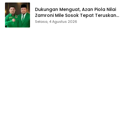
Dukungan Menguat, Azan Piola Nilai
Zamroni Mile Sosok Tepat Teruskan
Pembangunan Bone Bolango
Selasa, 4 Agustus 2026