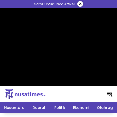
Langsung
×
Scroll Untuk Baca Artikel
ke
konten
Nusantara
Daerah
Politik
Ekonomi
Olahraga