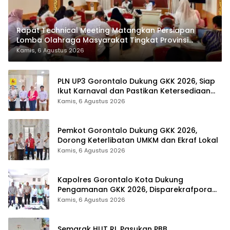
Rapat Technical Meeting Matangkan Persiapan
Lomba Olahraga Masyarakat Tingkat Provinsi
Gorontalo
Kamis, 6 Agustus 2026
PLN UP3 Gorontalo Dukung GKK 2026, Siap
Ikut Karnaval dan Pastikan Ketersediaan
Listrik
Kamis, 6 Agustus 2026
Pemkot Gorontalo Dukung GKK 2026,
Dorong Keterlibatan UMKM dan Ekraf Lokal
Kamis, 6 Agustus 2026
Kapolres Gorontalo Kota Dukung
Pengamanan GKK 2026, Disparekrafpora
Perkuat Sinergi Lintas Sektor
Kamis, 6 Agustus 2026
Semarak HUT RI, Pasukan PBB