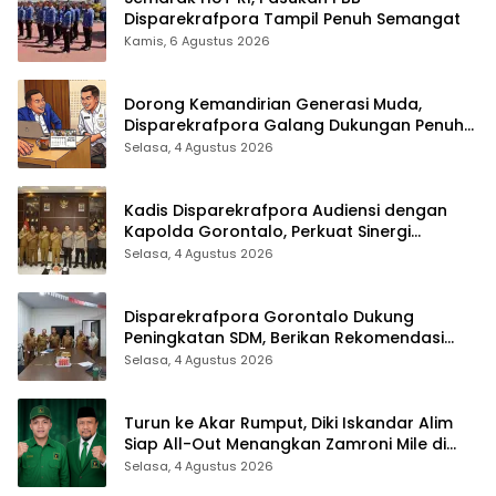
Disparekrafpora Tampil Penuh Semangat
Kamis, 6 Agustus 2026
Dorong Kemandirian Generasi Muda,
Disparekrafpora Galang Dukungan Penuh
Para Aleg Deprov
Selasa, 4 Agustus 2026
Kadis Disparekrafpora Audiensi dengan
Kapolda Gorontalo, Perkuat Sinergi
Sukseskan Gorontalo Karnaval Karawo
Selasa, 4 Agustus 2026
2026
Disparekrafpora Gorontalo Dukung
Peningkatan SDM, Berikan Rekomendasi
Studi S3 bagi Pegawai
Selasa, 4 Agustus 2026
Turun ke Akar Rumput, Diki Iskandar Alim
Siap All-Out Menangkan Zamroni Mile di
Pilkada Bone Bolango
Selasa, 4 Agustus 2026