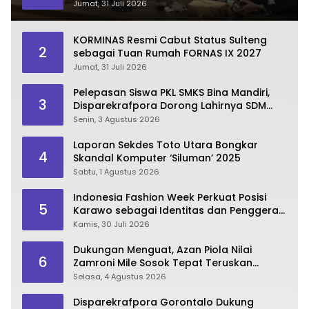
Jumat, 31 Juli 2026
KORMINAS Resmi Cabut Status Sulteng
2
sebagai Tuan Rumah FORNAS IX 2027
Jumat, 31 Juli 2026
Pelepasan Siswa PKL SMKS Bina Mandiri,
3
Disparekrafpora Dorong Lahirnya SDM
Pariwisata Unggul
Senin, 3 Agustus 2026
Laporan Sekdes Toto Utara Bongkar
4
Skandal Komputer ‘Siluman’ 2025
Sabtu, 1 Agustus 2026
Indonesia Fashion Week Perkuat Posisi
5
Karawo sebagai Identitas dan Penggerak
Ekonomi Kreatif Gorontalo
Kamis, 30 Juli 2026
Dukungan Menguat, Azan Piola Nilai
6
Zamroni Mile Sosok Tepat Teruskan
Pembangunan Bone Bolango
Selasa, 4 Agustus 2026
Disparekrafpora Gorontalo Dukung