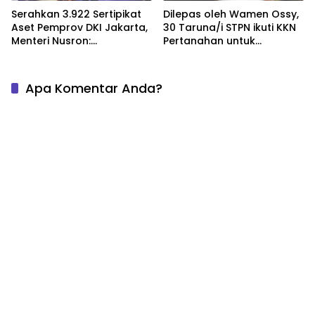
Serahkan 3.922 Sertipikat
Dilepas oleh Wamen Ossy,
Aset Pemprov DKI Jakarta,
30 Taruna/i STPN ikuti KKN
Menteri Nusron:
Pertanahan untuk
Selamatkan Aset Negara
Restorasi Arsip
Senilai Rp102 Triliun
Pascabencana
Hidrometeorologi di Aceh
Apa Komentar Anda?
dan Sumut