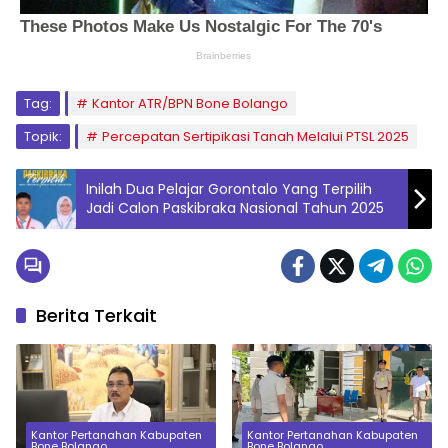
Tag:
Kantor ATR/BPN Bone Bolango
Topik:
Percepatan Sertipikasi Tanah Melalui PTSL 2025
Inilah Dua Pelajar Gorontalo Yang Terpilih
Jadi Calon Paskibraka Nasional Tahun 2025
Berita Terkait
Kantor Pertanahan Kabupaten
Kantor Pertanahan Kabupaten
Bone Bolango
Bone Bolango