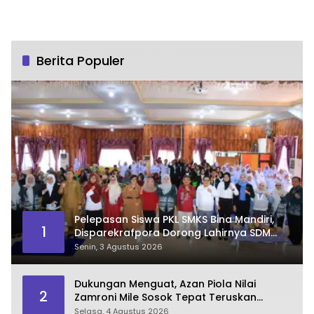
Berita Populer
Pelepasan Siswa PKL SMKS Bina Mandiri,
1
Disparekrafpora Dorong Lahirnya SDM
Pariwisata Unggul
Senin, 3 Agustus 2026
Dukungan Menguat, Azan Piola Nilai
2
Zamroni Mile Sosok Tepat Teruskan
Pembangunan Bone Bolango
Selasa, 4 Agustus 2026