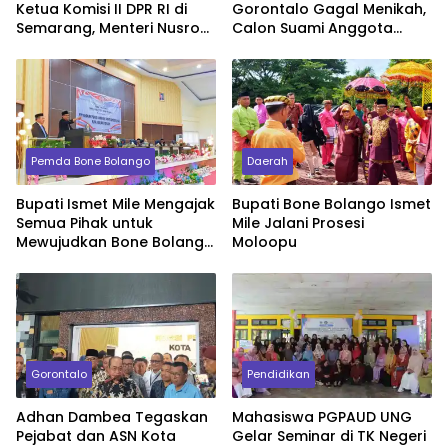
Ketua Komisi II DPR RI di
Gorontalo Gagal Menikah,
Semarang, Menteri Nusron
Calon Suami Anggota
Ingatkan Prinsip Keadilan
Polisi Tak Datang Pada
bagi Seorang Pimpinan
Akad Nikah
Pemda Bone Bolango
Daerah
Bupati Ismet Mile Mengajak
Bupati Bone Bolango Ismet
Semua Pihak untuk
Mile Jalani Prosesi
Mewujudkan Bone Bolango
Moloopu
Maju dan Sejahtera.
Gorontalo
Pendidikan
Adhan Dambea Tegaskan
Mahasiswa PGPAUD UNG
Pejabat dan ASN Kota
Gelar Seminar di TK Negeri