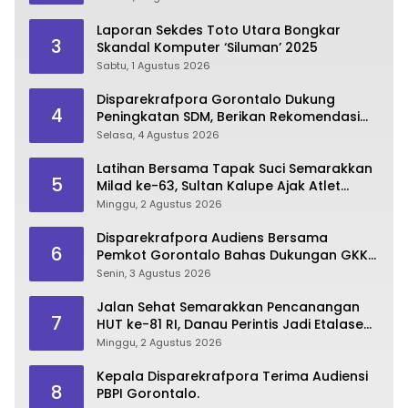
Laporan Sekdes Toto Utara Bongkar
3
Skandal Komputer ‘Siluman’ 2025
Sabtu, 1 Agustus 2026
Disparekrafpora Gorontalo Dukung
4
Peningkatan SDM, Berikan Rekomendasi
Studi S3 bagi Pegawai
Selasa, 4 Agustus 2026
Latihan Bersama Tapak Suci Semarakkan
5
Milad ke-63, Sultan Kalupe Ajak Atlet
Lestarikan Budaya Bela Diri
Minggu, 2 Agustus 2026
Disparekrafpora Audiens Bersama
6
Pemkot Gorontalo Bahas Dukungan GKK
2026
Senin, 3 Agustus 2026
Jalan Sehat Semarakkan Pencanangan
7
HUT ke-81 RI, Danau Perintis Jadi Etalase
Wisata Gorontalo
Minggu, 2 Agustus 2026
Kepala Disparekrafpora Terima Audiensi
8
PBPI Gorontalo.