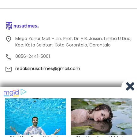
Mega Zanur Mall – Jln. Prof. Dr. H.B. Jassin, Limba U Dua,
Kec. Kota Selatan, Kota Gorontalo, Gorontalo
0856-2441-5001
redaksinusatimes@gmail.com
Tentang Kami
Redaksi
Pedoman Media Siber
Privacy
Indeks Berita
© 2024
Nusatimes.id