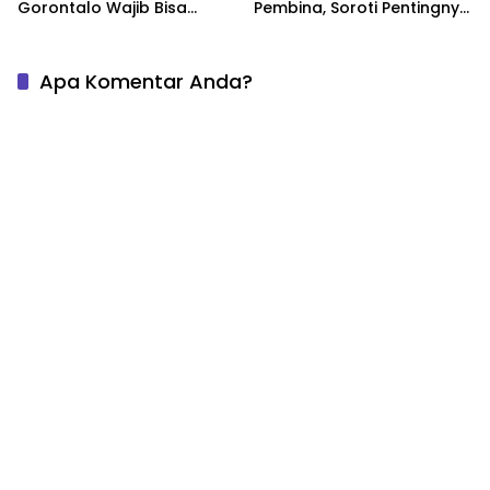
Gorontalo Wajib Bisa
Pembina, Soroti Pentingnya
Mengaji
Nilai Kehidupan bagi Anak
Apa Komentar Anda?