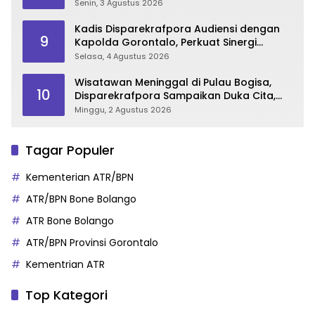
Senin, 3 Agustus 2026
Kadis Disparekrafpora Audiensi dengan
9
Kapolda Gorontalo, Perkuat Sinergi
Sukseskan Gorontalo Karnaval Karawo
Selasa, 4 Agustus 2026
2026
Wisatawan Meninggal di Pulau Bogisa,
10
Disparekrafpora Sampaikan Duka Cita,
Imbau Utamakan Keselamatan
Minggu, 2 Agustus 2026
Tagar Populer
Kementerian ATR/BPN
ATR/BPN Bone Bolango
ATR Bone Bolango
ATR/BPN Provinsi Gorontalo
Kementrian ATR
Top Kategori