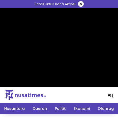
Langsung
×
Scroll Untuk Baca Artikel
ke
konten
Nusantara
Daerah
Politik
Ekonomi
Olahraga