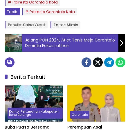
Polresta Gorontalo Kota
Topik:
Polresta Gorontalo Kota
Penulis: Salsa Yusuf
Editor: Mimin
Jelang PON 2024, Atlet Tenis Meja Gorontalo
Diminta Fokus Latihan
Berita Terkait
Kantor Pertanahan Kabupaten
Bone Bolango
Gorontalo
Buka Puasa Bersama
Perempuan Asal