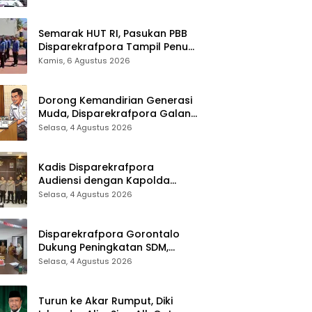
Sinergi Lintas Sektor
Semarak HUT RI, Pasukan PBB
Disparekrafpora Tampil Penuh
Semangat
Kamis, 6 Agustus 2026
Dorong Kemandirian Generasi
Muda, Disparekrafpora Galang
Dukungan Penuh Para Aleg
Selasa, 4 Agustus 2026
Deprov
Kadis Disparekrafpora
Audiensi dengan Kapolda
Gorontalo, Perkuat Sinergi
Selasa, 4 Agustus 2026
Sukseskan Gorontalo Karnaval
Karawo 2026
Disparekrafpora Gorontalo
Dukung Peningkatan SDM,
Berikan Rekomendasi Studi S3
Selasa, 4 Agustus 2026
bagi Pegawai
Turun ke Akar Rumput, Diki