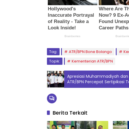
Tag:
ATR/BPN Bone Bolango
Ke
Topik:
Kementerian ATR/BPN
Apresiasi Muhammadiyah dan
ATR/BPN Percepat Sertipikasi 
Berita Terkait