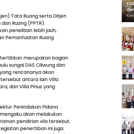
FOR
den
Pia
tjen) Tata Ruang serta Ditjen
Kam
h dan Ruang (PPTR)
 penelitian lebih jauh,
tan Pemanfaatan Ruang
ditertibkan merupakan bagian
hulu sungai DAS Ciliwung dan
, yang rencananya akan
tersebut antara lain Villa
mara, dan Villa Pinus yang
rektur Penindakan Pidana
u mengaku akan melakukan
rizinan pendirian vila tersebut.
giatan penertiban ini juga