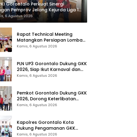
KI Gorontalo Perkuat Sinergi
gan Pemprov Jelang Kejurda Liga 1
la Gubernur 2026
is, 6 Agustus 2026
Rapat Technical Meeting
Matangkan Persiapan Lomba
Olahraga Masyarakat Tingkat
Kamis, 6 Agustus 2026
Provinsi Gorontalo
PLN UP3 Gorontalo Dukung GKK
2026, Siap Ikut Karnaval dan
Pastikan Ketersediaan Listrik
Kamis, 6 Agustus 2026
Pemkot Gorontalo Dukung GKK
2026, Dorong Keterlibatan
UMKM dan Ekraf Lokal
Kamis, 6 Agustus 2026
Kapolres Gorontalo Kota
Dukung Pengamanan GKK
2026, Disparekrafpora Perkuat
Kamis, 6 Agustus 2026