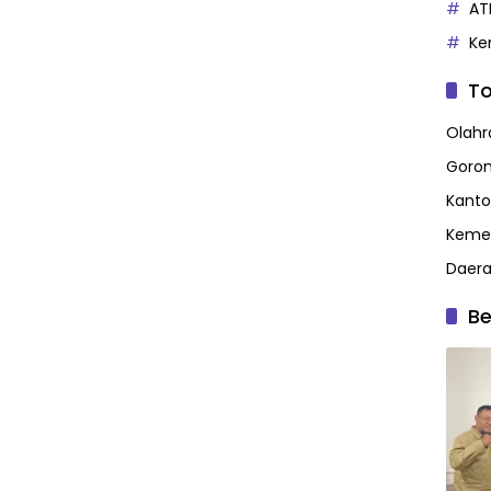
AT
Ke
To
Olahr
Goron
Kanto
Kemen
Daer
Be