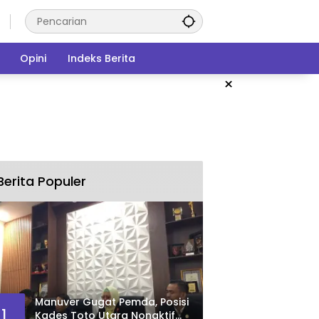
Opini
Indeks Berita
×
Berita Populer
Manuver Gugat Pemda, Posisi
1
Kades Toto Utara Nonaktif