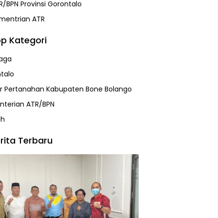
R/BPN Provinsi Gorontalo
mentrian ATR
p Kategori
aga
talo
r Pertanahan Kabupaten Bone Bolango
terian ATR/BPN
ah
rita Terbaru