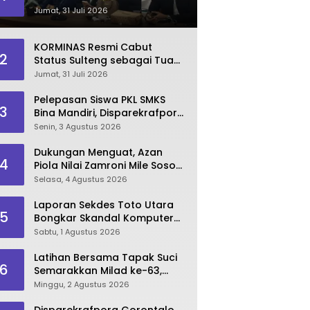
Dinilai Kian Terpuruk
Jumat, 31 Juli 2026
KORMINAS Resmi Cabut
2
Status Sulteng sebagai Tuan
Rumah FORNAS IX 2027
Jumat, 31 Juli 2026
Pelepasan Siswa PKL SMKS
3
Bina Mandiri, Disparekrafpora
Dorong Lahirnya SDM
Senin, 3 Agustus 2026
Pariwisata Unggul
Dukungan Menguat, Azan
4
Piola Nilai Zamroni Mile Sosok
Tepat Teruskan
Selasa, 4 Agustus 2026
Pembangunan Bone Bolango
Laporan Sekdes Toto Utara
5
Bongkar Skandal Komputer
‘Siluman’ 2025
Sabtu, 1 Agustus 2026
Latihan Bersama Tapak Suci
6
Semarakkan Milad ke-63,
Sultan Kalupe Ajak Atlet
Minggu, 2 Agustus 2026
Lestarikan Budaya Bela Diri
Disparekrafpora Gorontalo