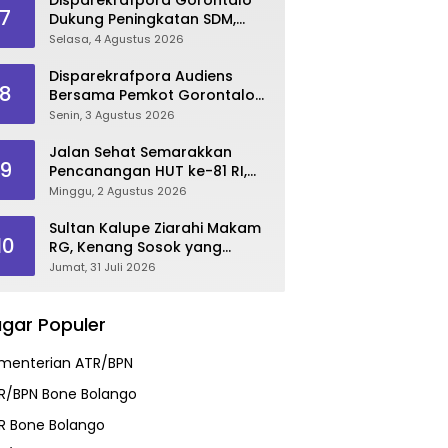
7
Dukung Peningkatan SDM,
Berikan Rekomendasi Studi S3
Selasa, 4 Agustus 2026
bagi Pegawai
Disparekrafpora Audiens
8
Bersama Pemkot Gorontalo
Bahas Dukungan GKK 2026
Senin, 3 Agustus 2026
Jalan Sehat Semarakkan
9
Pencanangan HUT ke-81 RI,
Danau Perintis Jadi Etalase
Minggu, 2 Agustus 2026
Wisata Gorontalo
Sultan Kalupe Ziarahi Makam
10
RG, Kenang Sosok yang
Mendedikasikan Hidup untuk
Jumat, 31 Juli 2026
Gorontalo
gar Populer
menterian ATR/BPN
R/BPN Bone Bolango
R Bone Bolango