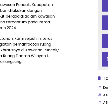
 kawasan Puncak, Kabupaten
iban dilakukan dengan
but berada di dalam Kawasan
ana tercantum pada Perda
un 2024.
nan, kami sejauh ini terus
giatan pemanfaatan ruang
 khususnya di Kawasan Puncak,”
a Ruang Daerah Wilayah I,
berlangsung.
Ta
Ke
AT
AT