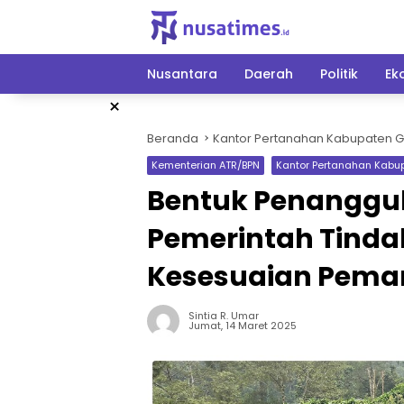
Langsung
ke
konten
Nusantara
Daerah
Politik
Ek
×
Beranda
Kantor Pertanahan Kabupaten G
Kementerian ATR/BPN
Kantor Pertanahan Kabu
Bentuk Penanggu
Pemerintah Tinda
Kesesuaian Pema
Sintia R. Umar
Jumat, 14 Maret 2025